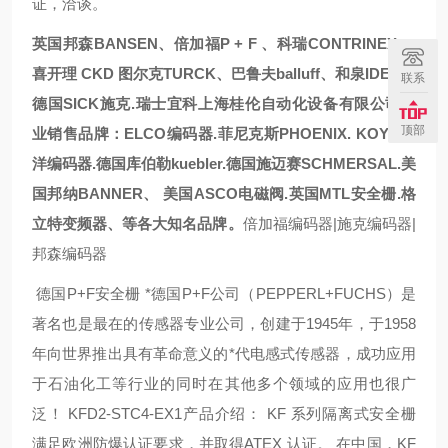
证，洽谈。
英国邦森
BANSEN
、倍加福
P + F
、科瑞
CONTRINEX
、
喜开理
CKD
图尔克TURCK、巴鲁夫balluff、和泉IDEC、
联系
德国SICK施克.瑞士宜科
上海桂伦自动化设备有限公司专
顶部
业销售品牌：
ELCO
编码器.菲尼克斯PHOENIX. KOYO光
洋编码器.
德国库伯勒
kuebler.
德国施迈赛
SCHMERSAL.
美
国邦纳BANNER、
美国
ASCO
电磁阀
.
英国MTL安全栅.
格
立特变频器、
等
各大知名品牌。
倍加福编码器|施克编码器|
邦森编码器
德国P+F安全栅 *德国P+F公司（PEPPERL+FUCHS）是
著名也是最在的传感器专业公司，创建于1945年，于1958
年向世界推出具有革命意义的*代电感式传感器，成功应用
于石油化工等行业的同时在其他多个领域的应用也很广
泛！ KFD2-STC4-EX1产品介绍： KF 系列隔离式安全栅
满足欧洲防爆认证要求，并取得ATEX 认证。 在中国，KF