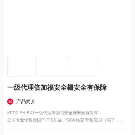
一级代理倍加福安全栅安全有保障
产品简介
KFD2-SH-EX1一级代理倍加福安全栅安全有保障
公司专业销售德国P+F倍加福，SICK施克 菲尼克斯（端子，电源
模块，断路器，交换机，工控机）ABB 施迈赛schmersal IFM易
福门 邦纳BANNER 图尔克TURCK全系列传感器，码盘，安全栅