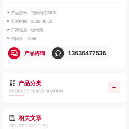
工作区域: 0.5 m ... 40 m
开启角度: 水平的 270°
产品型号：德国西克SICK
外壳防护等级: IP67
更新时间：2026-05-15
颜色: 灰色 （RAL 7032）
集成应用: 包含灵活区域的评估区域, 安全特定参数设置, Easy Te
厂商性质：经销商
ach lite 和 pro
访问量：1855
扫描频率: 25 Hz / 50 Hz
13636477536
产品咨询
产品分类
PRODUCT CLASSIFICATION
相关文章
RELATED ARTICLES