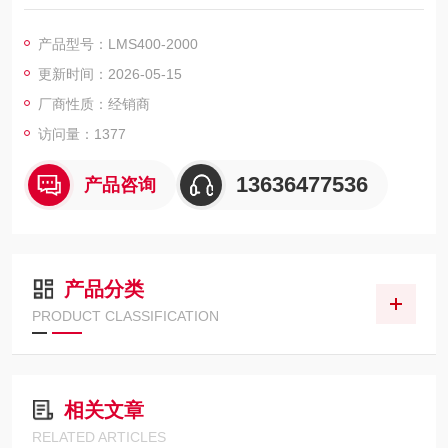
开启角度: 水平的 70°
外壳防护等级: IP65
产品型号：LMS400-2000
颜色: 淡蓝色 （RAL 5012）
更新时间：2026-05-15
集成应用: Level Control
扫描频率: 300 Hz ... 500 Hz
厂商性质：经销商
访问量：1377
13636477536
产品咨询
产品分类
PRODUCT CLASSIFICATION
相关文章
RELATED ARTICLES