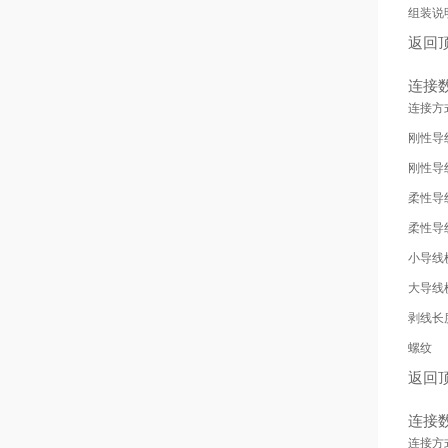
组装说
返回
连接
连接方
刚性导
刚性导
柔性导
柔性导
小导线
大导线
剥线长
螺纹
返回
连接
连接方