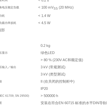
< 0.2 s
应时间
< 100 mV
(20 MHz)
换电压额定负载
SS
< 1.4 W
功耗
< 4.5 W
负载功率损耗
顶部
0.2 kg
绿色LED
压显示
> 80 % (230V AC和额定值)
3 kV (常规测试)
压输入／输出
3 kV (类型测试)
II (在关闭的控制柜中)
级
IP20
> 500000 h
IEC 61709, SN 29500)
安装在符合EN 60715 标准的水平DIN导轨N
置