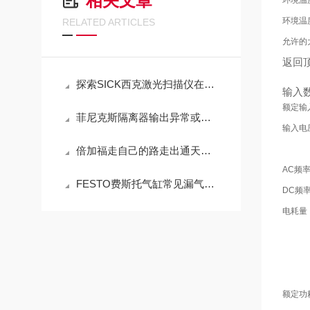
相关文章
环境温
环境温
RELATED ARTICLES
允许的
返回
探索SICK西克激光扫描仪在智能制造中的潜力
输入
额定输
菲尼克斯隔离器输出异常或精度下降的检查步骤
输入电
倍加福走自己的路走出通天大道
AC频
FESTO费斯托气缸常见漏气与动作不畅问题解决
DC频
电耗量
额定功