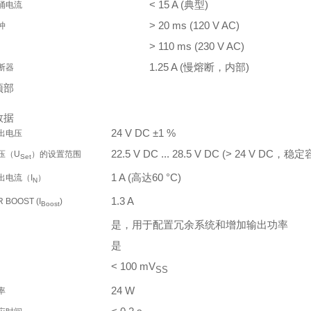
< 15 A (典型)
涌电流
> 20 ms (120 V AC)
冲
> 110 ms (230 V AC)
1.25 A (慢熔断，内部)
断器
顶部
数据
24 V DC ±1 %
出电压
22.5 V DC ... 28.5 V DC (> 24 V DC，
压（U
）的设置范围
Set
1 A (高达60 °C)
出电流（I
）
N
1.3 A
 BOOST (I
)
Boost
是，用于配置冗余系统和增加输出功率
是
< 100 mV
SS
24 W
率