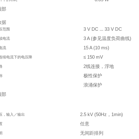
顶部
数据
3 V DC ... 33 V DC
压范围
3 A (参见温度负荷曲线)
续电流
15 A (10 ms)
电流
≤ 150 mV
连续电流下的电压降
2线连接，浮地
路
极性保护
称
浪涌保护
顶部
2.5 kV (50Hz，1min)
压，输入／输出
任意
置
无间距排列
明