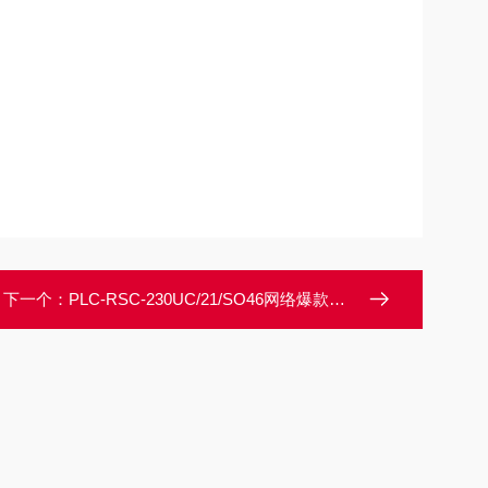
下一个：
PLC-RSC-230UC/21/SO46网络爆款菲尼克斯继电器模块火遍