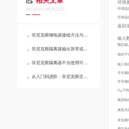
相关文章
环境
环境温
RELATED ARTICLES
环境温
返回
菲尼克斯继电器接线方法与安装注意事项
输入
额定输
菲尼克斯隔离器输出异常或精度下降的检查步骤
相对于
菲尼克斯隔离器不当使用可能导致设备故障
输入电
开关阈
从入门到进阶：菲尼克斯交换机指南
开关阈
U
下的
N
典型响
典型关
发送频
额定条