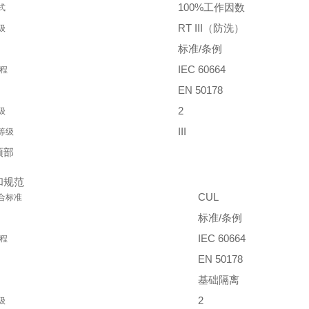
100%工作因数
式
RT III（防洗）
级
标准/条例
IEC 60664
规程
EN 50178
2
级
III
等级
顶部
和规范
CUL
合标准
标准/条例
IEC 60664
规程
EN 50178
基础隔离
2
级