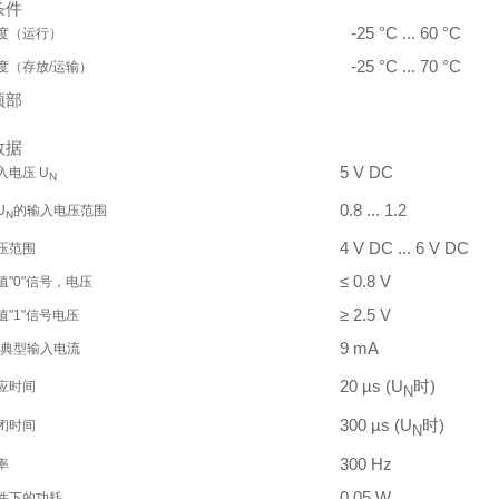
条件
-25 °C ... 60 °C
度（运行）
-25 °C ... 70 °C
度（存放/运输）
顶部
数据
5 V DC
入电压 U
N
0.8 ... 1.2
U
的输入电压范围
N
4 V DC ... 6 V DC
压范围
≤ 0.8 V
值"0"信号，电压
≥ 2.5 V
值"1"信号电压
9 mA
典型输入电流
20 µs (U
时)
应时间
N
300 µs (U
时)
闭时间
N
300 Hz
率
0.05 W
件下的功耗