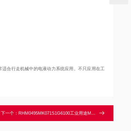
非常适合行走机械中的电液动力系统应用。不只应用在工
。
下一个：
RHM0495MK071S1G6100工业用途MTS美特斯R系列位移传感器