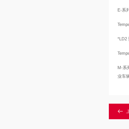
E-
Temp
*LD
Temp
M-
业车