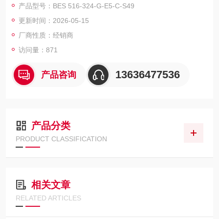
产品型号：BES 516-324-G-E5-C-S49
抗短路且非接触式操作，即无磨损，并且非常耐脏。传感器有各
更新时间：2026-05-15
种规格，从直径3 mm至80 × 80 mm的六面体结构，。
厂商性质：经销商
访问量：871
13636477536
产品咨询
产品分类
PRODUCT CLASSIFICATION
相关文章
RELATED ARTICLES