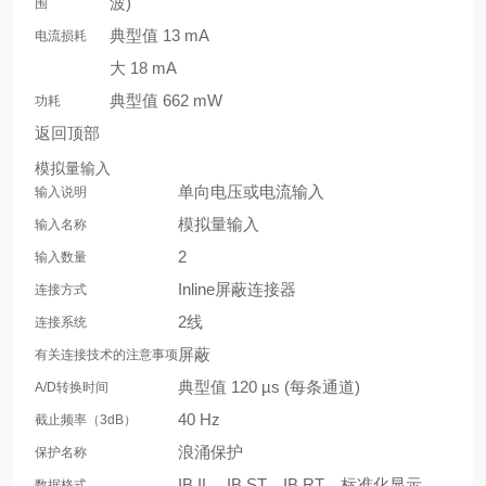
波)
围
典型值 13 mA
电流损耗
大 18 mA
典型值 662 mW
功耗
返回顶部
模拟量输入
单向电压或电流输入
输入说明
模拟量输入
输入名称
2
输入数量
Inline屏蔽连接器
连接方式
2线
连接系统
屏蔽
有关连接技术的注意事项
典型值 120 µs (每条通道)
A/D转换时间
40 Hz
截止频率（3dB）
浪涌保护
保护名称
IB IL，IB ST，IB RT，标准化显示
数据格式