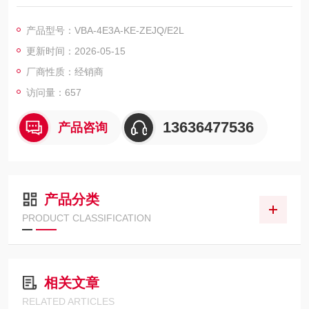
量/类型4个输入，可连接2线或3线传感器（PNP），DC
电源从AS-Interface（开关位置INT，基本设置） 或者外部UEXT
产品型号：VBA-4E3A-KE-ZEJQ/E2L
（开关位置EXT）
更新时间：2026-05-15
电压21 ... 31 V DC （INT）
厂商性质：经销商
访问量：657
13636477536
产品咨询
产品分类
PRODUCT CLASSIFICATION
相关文章
RELATED ARTICLES