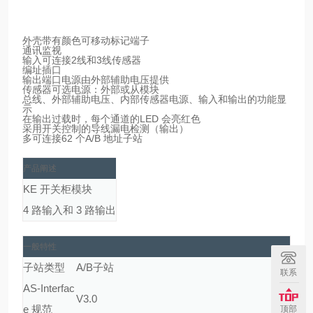
外壳带有颜色可移动标记端子
通讯监视
输入可连接2线和3线传感器
编址插口
输出端口电源由外部辅助电压提供
传感器可选电源：外部或从模块
总线、外部辅助电压、内部传感器电源、输入和输出的功能显
示
在输出过载时，每个通道的LED 会亮红色
采用开关控制的导线漏电检测（输出）
多可连接62 个A/B 地址子站
产品阐述
KE 开关柜模块
4 路输入和 3 路输出
一般特性
子站类型
A/B子站
联系
AS-Interfac
V3.0
e 规范
顶部