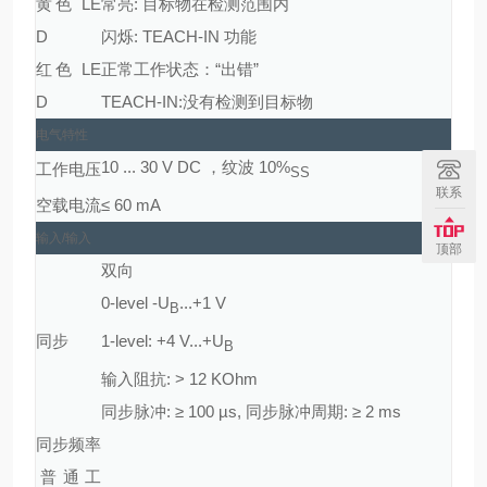
黄色 LE
常亮: 目标物在检测范围内
D
闪烁: TEACH-IN 功能
红色 LE
正常工作状态：“出错”
D
TEACH-IN:没有检测到目标物
电气特性
10 ... 30 V DC ，纹波 10%
工作电压
SS
联系
空载电流
≤ 60 mA
输入/输入
顶部
双向
0-level -U
...+1 V
B
同步
1-level: +4 V...+U
B
输入阻抗: > 12 KOhm
同步脉冲: ≥ 100 µs, 同步脉冲周期: ≥ 2 ms
同步频率
普通工