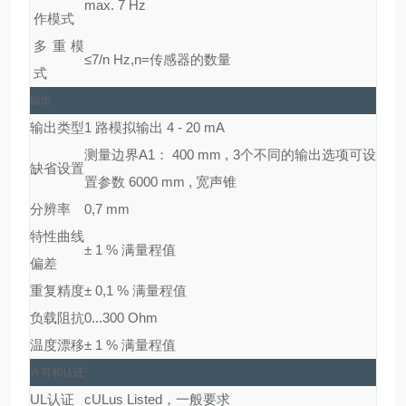
max. 7 Hz
作模式
多重模
≤7/n Hz,n=传感器的数量
式
输出
输出类型
1 路模拟输出 4 - 20 mA
测量边界A1： 400 mm , 3个不同的输出选项可设
缺省设置
置参数 6000 mm , 宽声锥
分辨率
0,7 mm
特性曲线
± 1 % 满量程值
偏差
重复精度
± 0,1 % 满量程值
负载阻抗
0...300 Ohm
温度漂移
± 1 % 满量程值
许可和认证
UL认证
cULus Listed，一般要求