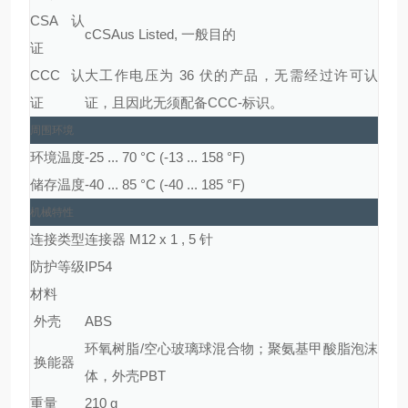
CSA 认
cCSAus Listed, 一般目的
证
CCC 认
大工作电压为 36 伏的产品，无需经过许可认
证
证，且因此无须配备CCC-标识。
周围环境
环境温度
-25 ... 70 °C (-13 ... 158 °F)
储存温度
-40 ... 85 °C (-40 ... 185 °F)
机械特性
连接类型
连接器 M12 x 1 , 5 针
防护等级
IP54
材料
外壳
ABS
环氧树脂/空心玻璃球混合物；聚氨基甲酸脂泡沫
换能器
体，外壳PBT
重量
210 g