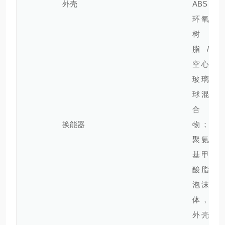
外壳
ABS
环氧
树
脂/
空心
玻璃
球混
合
换能器
物；
聚氨
基甲
酸脂
泡沫
体，
外壳