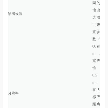
同的
输出
缺省设置
选项
可设
置参
数 5
00 m
m ,
宽声
锥
0,2
mm
在大
分辨率
感应
距离