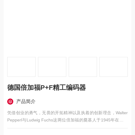
德国倍加福P+F精工编码器
产品简介
凭借创业的勇气，无畏的开拓精神以及执着的创新理念，Walter
Pepperl与Ludwig Fuchs这两位倍加福的奠基人于1945年在曼海
姆共同创办了一家无线电修理厂。他们凭借着多年经验，迸发出
智慧的创新灵感，并始终致力于技术创新，为客户开发新产品。