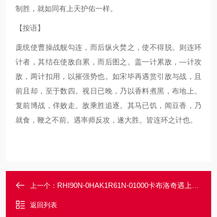
制胜，就如同有上天护佑一样。
【按语】
庞统使曹操战舰勾连，而后纵火焚之，使不得脱。则连环
计者，其结在使敌自累，而后图之。盖一计累敌，—计攻
敌，两计扣用，以摧强势也。如宋毕再遇赏引敌与战，且
前且却，至于数四。视日已晚，乃以香料煮黑，布地上。
复前博战，佯败走。敌乘胜追逐。其马已饥，闻豆香，乃
就食，鞭之不前。遇率师反攻，遂大胜。皆连环之计也。
RHI90N-0HAK1R61N-01000卡布洛奇遇上倍加福P+F增量旋转编码器
上一个：
返回列表