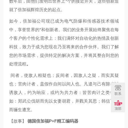
数年后，由他们发明出世界上*个的接近开关，这些创新造
就了倍加福辉煌历史的起点。
如今，倍加福公司现已成为电气防爆和传感器技术领域
中，享誉世界的*和创新者。我们的业务开展始终聚焦在每
个客户的个性化需求上：我们满怀对自动化的热情及创新
科技，致力于成为您现在乃至将来的合作伙伴。我们了解
您的市场需求，提供特定的解决方案，并将其整合到您的
处理流程
。
间者，使敌人相疑也；反间者，因敌人之疑，而实其疑
也；苦肉计者，盖假作自间以间人也。凡遣与己有隙者以
诱敌人，约为响应，或约为共力者：皆苦肉计之类也。
联系
如：郑武公伐胡而先以女妻胡君，并戮关其思；韩信下齐
顶部
而骊生遭烹。
【故事】
德国倍加福P+F精工编码器