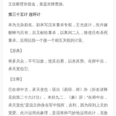
王佐断臂诈投金，黄盖诈降曹操。
第三十五计 连环计
本为元杂剧名。剧本写汉末董卓专权，王允设计，先许嫁
貂蝉与吕布，后又献给董卓，以离间二人，致使吕布杀死
董卓。后用以指一个接一个相互关联的计策。
【原典】
将多兵众，不可以敌，使其自累，以杀其势。在师中吉，
承天宠也①。
【注释】
①在师中古，承天变也：语出《易经．师》卦（卦名讲释
见前第二十六计注）。本卦九二．《象》辞：“在师中吉，
承天宠也”是说主帅身在军中指挥，吉利，因为得到上天的
宠爱。此计运用此象理，是说将帅巧妙地运用此计，克敌