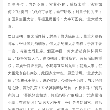
即皇帝位，内外臣僚，皆其心腹：威权太重，我将如
何？”让奏曰：“娘娘可临朝，垂帘听政；封皇子协为王；
加国舅董重大官，掌握重用臣等：大事可图矣。”董太后大
喜。
次日设朝，董太后降旨，封皇子协为陈留王，董重为骠骑
将军，张让等共预朝政。何太后见董太后专权，于宫中设
一宴，请董太后赴席。酒至半酣，何太后起身捧杯再拜
曰：“我等皆妇人也，参预朝政，非其所宜。昔吕后因握重
权，宗族千口皆被戮。今我等宜深居九重；朝廷大事，任
大臣元老自行商议，此国家之幸也。愿垂听焉。”董后大怒
曰：“汝鸩死王美人，设心嫉妒。今倚汝子为君，与汝兄何
进之势，辄敢乱言！吾敕骠骑断汝兄首，如反掌耳！”何后
亦怒曰：“吾以好言相劝，何反怒耶？”董后曰：“汝家屠沽
小辈，有何见识！”两宫互相争竞，张让等各劝归宫。何后
连夜召何进入宫，告以前事。何进出，召三公共议。来早