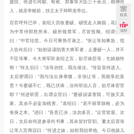
披挂。何进引何顒、荀攸、郑泰等大臣三十余员，相继而
入，就灵帝柩前，扶立太子辩即皇帝位。
联系
百官呼拜已毕，袁绍入宫收蹇硕。硕慌走入御园，花阴下
顶部
为中常侍郭胜所杀。硕所领禁军，尽皆投顺。绍谓何进
曰：“中官结党。今日可乘势尽诛之。”张让等知事急，慌
入告何后曰：“始初设谋陷害大将军者，止蹇硕一人，并不
干臣等事。今大将军听袁绍之言，欲尽诛臣等，乞娘娘怜
悯！”何太后曰：“汝等勿忧，我当保汝。”传旨宣何进入。
太后密谓曰：“我与汝出身寒微，非张让等，焉能享此富
贵？今蹇硕不仁，既已伏诛，汝何听信人言，欲尽诛宦官
耶？”何进听罢，出谓众官曰：“蹇硕设谋害我，可族灭其
家。其余不必妄加残害。”袁绍曰：“若不斩草除根，必为
丧身之本。”进曰：“吾意已决，汝勿多言。”众官皆退。次
日，太后命何进参录尚书事，其余皆封官职。董太后宣张
让等入宫商议曰：“何进之妹，始初我抬举他。今日他孩儿