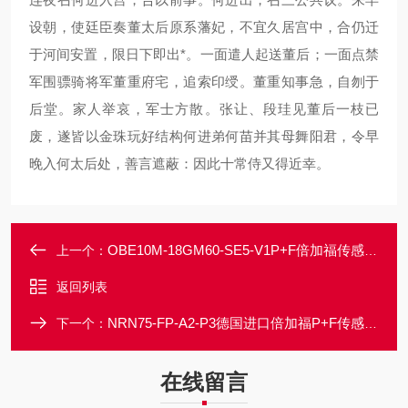
设朝，使廷臣奏董太后原系藩妃，不宜久居宫中，合仍迁
于河间安置，限日下即出*。一面遣人起送董后；一面点禁
军围骠骑将军董重府宅，追索印绶。董重知事急，自刎于
后堂。家人举哀，军士方散。张让、段珪见董后一枝已
废，遂皆以金珠玩好结构何进弟何苗并其母舞阳君，令早
晚入何太后处，善言遮蔽：因此十常侍又得近幸。
OBE10M-18GM60-SE5-V1P+F倍加福传感器可防护等级IP67德国进口
上一个：
返回列表
NRN75-FP-A2-P3德国进口倍加福P+F传感器有现货价格好
下一个：
在线留言