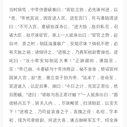
当时病笃，中常侍蹇硕奏曰：“若欲立协，必先诛何进，以
*患。”帝然其说，因宣进入宫。进至宫门，司马潘隐谓进
曰：“不可入宫。蹇硕欲谋杀公。”进大惊，急归私宅，召
诸大臣，欲尽诛宦官。座上一人挺身出曰：“宦官之势，起
自冲、质之时；朝廷滋蔓极广，安能尽诛？倘机不密，必
有灭族之祸：请细详之。”进视之，乃典军校尉曹操也。进
叱曰：“汝小辈安知朝廷大事！”正踌躇间，潘隐至，
言：“帝已崩。今蹇硕与十常侍商议，秘不发丧，矫诏宣何
国舅入宫，欲*患，册立皇子协为帝。”说未了，使命至，
宣进速入，以定后事。操曰：“今日之计，先宜正君位，然
后图贼。”进曰：“谁敢与吾正君讨贼？”一人挺身出曰：“愿
借精兵五千，斩关入内，，尽诛阉竖，扫清朝廷，以安天
下！”进视之，乃司徒袁逢之子，袁隗之侄：名绍，字本
初，现为司隶校尉。何进大喜，遂点御林军五千。绍全身