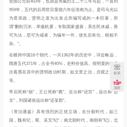
史由公元前403年，也就是周威烈王二十三年写起，一直到
959年，五代的后周世宗显德六年征淮南为止。是司马光以
为君亲政，贤明之道为出发点所编写成的一本巨著，所
谓“删削冗长，举撮机要，专取国家盛衰，系生民休戚，善
可为法，恶可为戒者，为编年一书，使先后有伦，精粗不
杂。”。
在横跨中国16个朝代，一共1362年的历史中，详近略远，
隋唐五代371年，占全书40%，史料价值高。很明显的他多
次着墨在其中的贤明政治时期，如文景之治，贞观之治等
联系
等。
顶部
帝后死称“崩”，王公死称“薨”。近出称“还宫”，远出称“还
京”，列国诸侯远出称“还某郡”。
《资治通鉴》具有强烈的正统立场，在分裂时代，如三
国，魏有纪，蜀、吴无”纪“；南北朝时代，南朝有”纪|，北