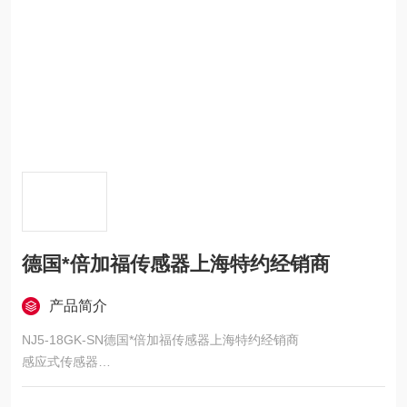
德国*倍加福传感器上海特约经销商
产品简介
NJ5-18GK-SN德国*倍加福传感器上海特约经销商
感应式传感器
系列: 圆柱形, 外壳材料: Crastin （PBTB）, 黑色, 连接类型: 电缆
硅胶 , 2 m, 输出类型: 2 线, 安装: 齐平, 电压类型: DC, 防护等级: