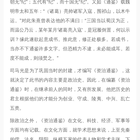
朝无“纪”；五代有“纪”，而十国无“纪”。又如《通鉴》载魏
明帝太和五年：“（诸葛）亮帅诸军入寇，围祁山，以木牛
运。”对此朱熹曾表达他的不满曰：“三国当以蜀汉为正，
而温公乃云，某年某月‘诸葛亮入寇’，是冠履倒置，何以示
训？缘此遂欲起意成书。推此意，修正处极多。若成书，
当亦不下通鉴许多文字。但恐精力不逮，未必能成耳。若
度不能成，则须焚之。”
司马光是为了巩固当时的封建，才编写《资治通鉴》，这
就决定了此书的内容主要是政治史。因此，在编纂《资治
通鉴》时，在继承前人的同时，又有所发展。他把历史的
君主根据他们的才能分为创业、守成、陵夷、中兴、乱亡
五类。
除政治之外，《资治通鉴》在文化、科技、经济、军事等
方面均有记载。在文化方面，就学术思想来说，上至先秦
的儒、法名、阴阳、纵横五家的代表人物和学术主张，下