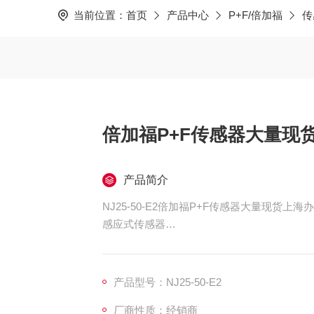
当前位置：
首页
产品中心
P+F/倍加福
传
倍加福P+F传感器大量现
产品简介
NJ25-50-E2倍加福P+F传感器大量现货上海
感应式传感器
系列: 圆柱形, 外壳材料: PBT, 连接类型: 电缆 PV
C, 防护等级: IP67
产品型号：NJ25-50-E2
厂商性质：经销商