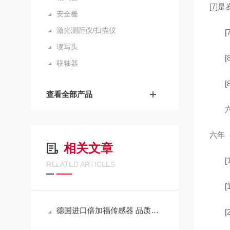
[7]
安全栅
激光测距仪/扫描仪
[7
读写头
[8
联轴器
[8
查看全部产品
六年
六年（
相关文章
[1
RELATED ARTICLES
[1
德国进口倍加福传感器 品质服务 优质售后就在武汉西尔福
[2