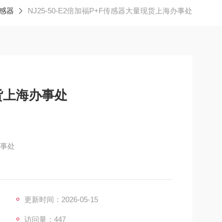
感器
NJ25-50-E2倍加福P+F传感器大量现货上海办事处
货上海办事处
办事处
C , 2 m, 输出类型: 3-线, 安装: 非齐平, 电压类型: D
更新时间：2026-05-15
访问量：447