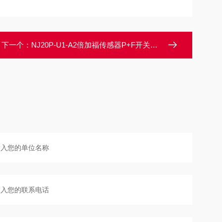
下一个：
NJ20P-U1-A2倍加福传感器P+F开关原装出售