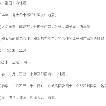
是岁，郡国十四地震。
]本年，有十四个郡和封国发生地震。
]太后弟悝、阊皆卒，封悝子广宗为叶侯，阊子忠为西华侯。
]邓太后的弟弟邓悝、邓阊都在本年。将邓悝的儿子邓广宗封为叶侯
（己未、119）
己未，公元119年）
]春，二月，乙巳，京师及郡国四十二地震。
]春季，二月乙巳（十二日），京城洛阳及四十二个郡和封国发生地
]夏，四月，沛国、勃海大风，雨雹。