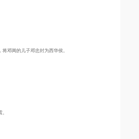
，将邓阊的儿子邓忠封为西华侯。
震。