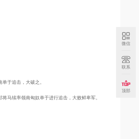
微信
联系
南单于追击，大破之。
顶部
郎将马续率领南匈奴单于进行追击，大败鲜卑军。