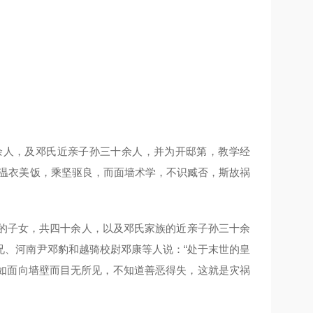
余人，及邓氏近亲子孙三十余人，并为开邸第，教学经
，温衣美饭，乘坚驱良，而面墙术学，不识臧否，斯故祸
的子女，共四十余人，以及邓氏家族的近亲子孙三十余
兄、河南尹邓豹和越骑校尉邓康等人说：“处于末世的皇
如面向墙壁而目无所见，不知道善恶得失，这就是灾祸