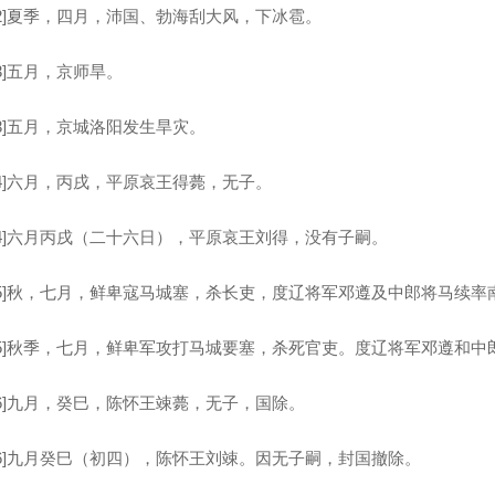
]夏季，四月，沛国、勃海刮大风，下冰雹。
]五月，京师旱。
]五月，京城洛阳发生旱灾。
]六月，丙戌，平原哀王得薨，无子。
]六月丙戌（二十六日），平原哀王刘得，没有子嗣。
]秋，七月，鲜卑寇马城塞，杀长吏，度辽将军邓遵及中郎将马续率
]秋季，七月，鲜卑军攻打马城要塞，杀死官吏。度辽将军邓遵和中
]九月，癸巳，陈怀王竦薨，无子，国除。
]九月癸巳（初四），陈怀王刘竦。因无子嗣，封国撤除。