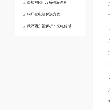
倍加福RHI58系列编码器
[2
钢厂变电站解决方案
[3
武汉西尔福解析：光电传感器的工作原理
[3
[4
[4
[5
[5
[6
[6