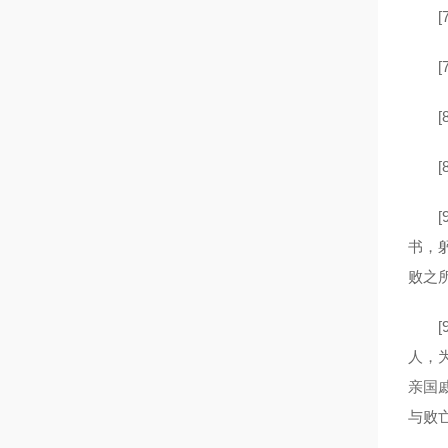
[7
[7
[8
[8
[9
书，
败之
[9
人，
亲国
与败