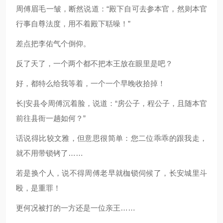
周傅眉毛一皱，断然说道：“殿下自可去参本官，然则本官
行事自尊法度，用不着殿下聒噪！”
差点把李佑气个倒仰。
反了天了，一个两个都不把本王放在眼里是吧？
好，都特么给我等着，一个一个早晚收拾掉！
长|安县令周傅沉着脸，说道：“房公子，程公子，且随本官
前往县衙一趟如何？”
话说得比较文雅，但意思很简单：您二位乖乖的跟我走，
就不用带锁铐了……
若是换个人，说不得周傅老早就枷锁伺候了，长安城里斗
殴，是重罪！
更何况被打的一方还是一位亲王……