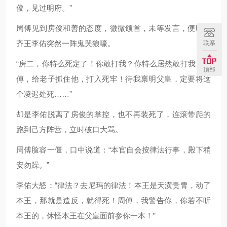
俊，见过明府。”
周傅见到房俊和善的态度，微微颌首，未等发言，便听得
齐王李佑突然一阵鬼哭狼嚎。
联系
“房二，你特么死定了！你敢打我？你特么居然敢打我？周
顶部
傅，给老子抓住他，打入死牢！待我禀明父皇，定要将这
个凌迟处死……”
却是李佑脱离了房俊的掌控，也不再装死了，连滚带爬的
跑到己方阵营，立时破口大骂。
周傅脸容一僵，口中说道：“本官自会按律法行事，殿下稍
安勿躁。”
李佑大怒：“律法？去尼玛的律法！本王是天潢贵胄，动了
本王，那就是造反，就得死！周傅，我警告你，你若不听
本王的，休怪本王在父皇面前参你一本！”