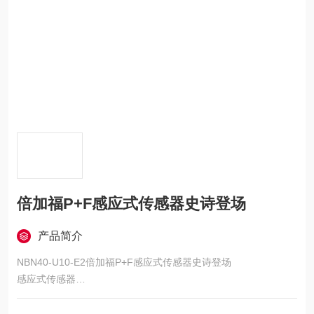
倍加福P+F感应式传感器史诗登场
产品简介
NBN40-U10-E2倍加福P+F感应式传感器史诗登场
感应式传感器
系列: VariKont®, 外壳材料: PA/金属 带环氧树脂粉末涂层, 连接类
型: 螺丝端子, 输出类型: 3-线, 安装: 非齐平, 电压类型: DC, 防护