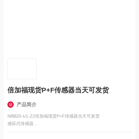
倍加福现货P+F传感器当天可发货
产品简介
NBB20-U1-Z2倍加福现货P+F传感器当天可发货
感应式传感器
系列: VariKont®, 外壳材料: PA/金属 带环氧树脂粉末涂层, 连接类
型: 螺丝端子, 输出类型: 2 线, 安装: 齐平, 电压类型: DC, 防护等