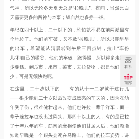
气神，所以无论冬天夏天总是“拉晚儿”。夜间，当然比白
天需要更多的留神与本事；钱自然也多挣一些。
年纪在四十以上，二十以下的，恐怕就不易在前两派里有
个地位了。他们的车破，又不敢“拉晚儿”，所以只能早早
的出车，希望能从清晨转到午后三四点钟，拉出“车份
儿”和自己的嚼谷。他们的车破，跑得慢，所以得多走路，
少要钱。到瓜市，果市，菜市，去拉货物，都是他们；钱
联系
少，可是无须快跑呢。
顶部
在这里，二十岁以下的——有的从十一二岁就干这行儿
——很少能到二十岁以后改变成漂亮的车夫的，因为在幼
年受了伤，很难健壮起来。他们也许拉一辈子洋车，而一
辈子连拉车也没出过风头。那四十以上的人，有的是已拉
了十年八年的车，筋肉的衰损使他们甘居人后，他们渐渐
知道早晚是一个跟头会死在马路上。他们的拉车姿势，讲