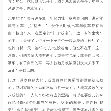
号；那么，我们就先说祥子，随手儿把骆驼与祥子那点关
系说过去，也就算了。
北平的洋车夫有许多派：年轻力壮，腿脚伶俐的，讲究赁
漂亮的车，拉“整天儿”，爱什么时候出车与收车都有自
由；拉出车来，在固定的“车口”或宅门一放，专等坐快车
的主儿；弄好了，也许一下子弄个一块两块的；碰巧了，
也许白耗一天，连“车份儿”也没着落，但也不在乎。这一
派哥儿们的希望大概有两个：或是拉包车；或是自己买上
辆车，有了自己的车，再去拉包月或散座就没大关系了，
反正车是自己的。
比这一派岁数稍大的，或因身体的关系而跑得稍差点劲
的，或因家庭的关系而不敢白耗一天的，大概就多数的拉
八成新的车；人与车都有相当的漂亮，所以在要价儿的时
候也还能保持住相当的尊严。这派的车夫，也许拉“整
天”，也许拉“半天”。在后者的情形下，因为还有相当的精