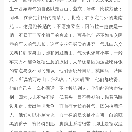
生于西苑海甸的自然以走西山，燕京，清华，比较方便；
同样，在安定门外的走清河，北苑；在永定门外的走南
苑……这是跑长趟的，不愿拉零座；因为拉一趟便是一
趟，不屑于三五个铜子的穷凑了。可是他们还不如东交民
巷的车夫的气儿长，这些专拉洋买卖的讲究一气儿由东交
民巷拉到玉泉山，颐和园或西山。气长也还算小事，一般
车夫万不能争这项生意的原因，大半还是因为这些吃洋饭
的有点与众不同的知识，他们会说外国话。英国兵，法国
兵，所说的万寿山，雍和宫，“八大胡同”，他们都晓得。
他们自己有一套外国话，不传授给别人。他们的跑法也特
别，四六步儿不快不慢，低着头，目不旁视的，贴着马路
边儿走，带出与世无争，而自有专长的神气。因为拉着洋
人，他们可以不穿号坎，而一律的是长袖小白褂，白的或
黑的裤子，裤筒特别肥，脚腕上系着细带；脚上是宽双脸