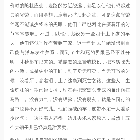
价时的随机应变，走路的抄近绕远，都足以使他们想起过
去的光荣，而用鼻翅儿扇着那些后起之辈。可是这点光荣
丝毫不能减少将来的黑暗，他们自己也因此在擦着汗的时
节常常微叹。不过，以他们比较另一些四十上下岁的车
夫，他们还似乎没有苦到了家。这一些是以前绝没想到自
己能与洋车发生关系，而到了生和死的界限已经不甚分
明，才抄起车把来的。被撤差的巡警或校役，把本钱吃光
的小贩，或是失业的工匠，到了卖无可卖，当无可当的时
候，咬着牙，含着泪，上了这条到死亡之路。这些人，生
命鲜壮的时期已经卖掉，现在再把窝窝头变成的血汗滴在
马路上。没有力气，没有经验，没有朋友，就是在同行的
当中也得不到好气儿。他们拉破的车，皮带不定一天泄多
少次气；一边拉着人还得一边儿央求人家原谅，虽然十五
个大铜子儿已经算是甜买卖。
此外，因环境与知识的特异，又使一部分车夫另成派别。