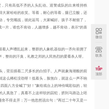
壁，只有高低不齐的人头乱动。巡警成队的出来维持秩
得大家哈哈的欢笑。等着，耐心的等着，腿已立酸，还
动，专凭嘴战，彼此诟骂，大家喊好。孩子不耐烦了，
成一片，谁也不肯动，人越增多，越不肯动，表示*的喜
微信
跟着人声嘈乱起来，整群的人象机器似的一齐向前拥了
联系
声，整街的汗臭，礼教之邦的人民热烈的爱看杀人呀。
头，背后插着二尺多长的白招子。人声就象海潮般的前
顶部
就这么稀松没劲呀！低着头，脸煞白，就这么一声不响
四面八方全喊了“好！”象给戏台上的坤伶喝彩似的，轻
的人真急了，真看不上这样软的囚犯，挤到马路边上呸
越舍不得走开；万一他忽然说出句：“再过二十年又是一