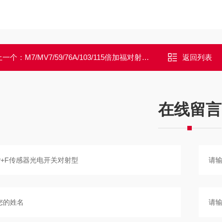
上一个：
M7/MV7/59/76A/103/115倍加福对射型传感器库存大量现货正品
返回列表
在线留言