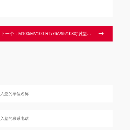
下一个：
M100/MV100-RT/76A/95/103对射型传感器德国倍加福专业打造