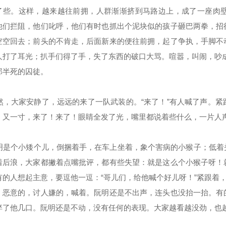
了些。这样，越来越往前拥，人群渐渐挤到马路边上，成了一座肉
他们拦阻，他们叱呼，他们有时也抓出个泥块似的孩子砸巴两拳，招
空空回去；前头的不肯走，后面新来的便往前拥，起了争执，手脚不
人打了耳光；扒手们得了手，失了东西的破口大骂。喧嚣，叫闹，吵
那半死的囚徒。
，大家安静了，远远的来了一队武装的。“来了！”有人喊了声。紧
，又一寸，来了！来了！眼睛全发了光，嘴里都说着些什么，一片人
是个小矮个儿，倒捆着手，在车上坐着，象个害病的小猴子；低着
着后浪，大家都撇着点嘴批评，都有些失望：就是这么个小猴子呀！
有的人想起主意，要逗他一逗：“哥儿们，给他喊个好儿呀！”紧跟着，
，恶意的，讨人嫌的，喊着。阮明还是不出声，连头也没抬一抬。有
啐了他几口。阮明还是不动，没有任何的表现。大家越看越没劲，也