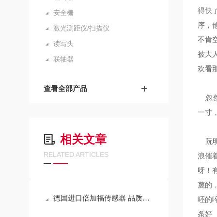
得快
安全栅
序，
激光测距仪/扫描仪
不肯
读写头
被大
联轴器
欢看
查看全部产品
忽然
一寸
相关文章
阮明
RELATED ARTICLES
浪催
呀！
蔑的
德国进口倍加福传感器 品质服务 优质售后就在武汉西尔福
呸的
条好