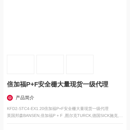
倍加福P+F安全栅大量现货一级代理
产品简介
KFD2-STC4-EX1.20倍加福P+F安全栅大量现货一级代理
英国邦森BANSEN,倍加福P + F ,图尔克TURCK,德国SICK施克,瑞
士宜科ELCO编码器, KOYO光洋编码器.德国库伯勒 kuebler,德国
施迈赛SCHMERSAL,美国邦纳BANNER, 美国ASCO电磁阀,英国