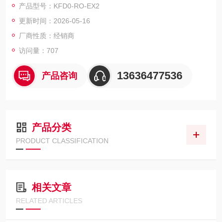
产品型号：KFD0-RO-EX2
同
更新时间：2026-05-16
KFD2-UFC-EX1.D
KFU8-UFC-1.D 单通道 － 供电：230VAC 或 24VDC。其他同
厂商性质：经销商
KFD2-UFC-1.D
访问量：707
13636477536
产品咨询
产品分类
PRODUCT CLASSIFICATION
相关文章
RELATED ARTICLES