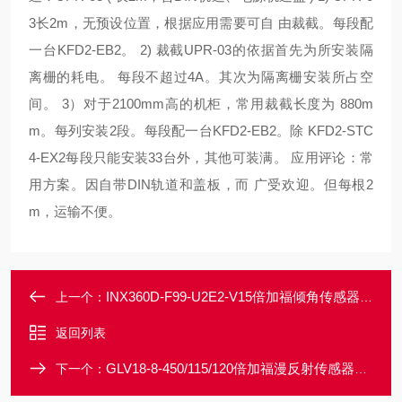
3长2m，无预设位置，根据应用需要可自 由裁截。每段配
一台KFD2-EB2。 2) 裁截UPR-03的依据首先为所安装隔
离栅的耗电。 每段不超过4A。其次为隔离栅安装所占空
间。 3）对于2100mm高的机柜，常用裁截长度为 880m
m。每列安装2段。每段配一台KFD2-EB2。除 KFD2-STC
4-EX2每段只能安装33台外，其他可装满。 应用评论：常
用方案。因自带DIN轨道和盖板，而 广受欢迎。但每根2
m，运输不便。
INX360D-F99-U2E2-V15倍加福倾角传感器P+F一级代理多年经营
上一个：
返回列表
GLV18-8-450/115/120倍加福漫反射传感器P+F大量现货
下一个：