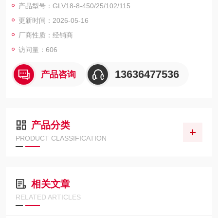
产品型号：GLV18-8-450/25/102/115
系列隔离栅所必须的。除个别特殊隔离栅（如
更新时间：2026-05-16
KFD2-SH-EX1.T.OP）外，KF隔离栅也可以
通过其端子上电
厂商性质：经销商
访问量：606
13636477536
产品咨询
产品分类
PRODUCT CLASSIFICATION
相关文章
RELATED ARTICLES