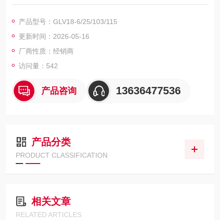
开关类型亮/暗时接通
信号输出2 路 PNP，互补，短路保护，集电极开路
产品型号：GLV18-6/25/103/115
与标准和规范体系的*性
更新时间：2026-05-16
符合标准
产品标准EN 标准 60947-5-2:2007
厂商性质：经销商
IEC 60947-5-2:2007
访问量：542
机械特性
防护等级IP67
13636477536
产品咨询
连接2 m 固定电缆
产品分类
PRODUCT CLASSIFICATION
相关文章
RELATED ARTICLES