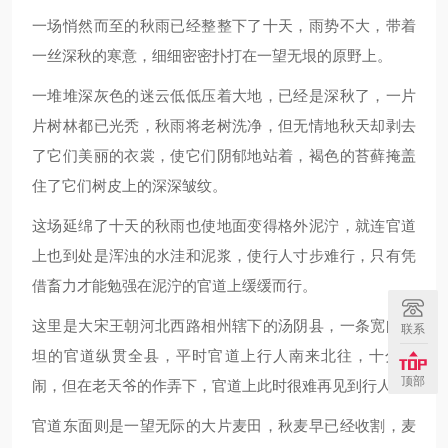
一场悄然而至的秋雨已经整整下了十天，雨势不大，带着
一丝深秋的寒意，细细密密扑打在一望无垠的原野上。
一堆堆深灰色的迷云低低压着大地，已经是深秋了，一片
片树林都已光秃，秋雨将老树洗净，但无情地秋天却剥去
了它们美丽的衣裳，使它们阴郁地站着，褐色的苔藓掩盖
住了它们树皮上的深深皱纹。
这场延绵了十天的秋雨也使地面变得格外泥泞，就连官道
上也到处是浑浊的水洼和泥浆，使行人寸步难行，只有凭
借畜力才能勉强在泥泞的官道上缓缓而行。
这里是大宋王朝河北西路相州辖下的汤阴县，一条宽阔平
联系
坦的官道纵贯全县，平时官道上行人南来北往，十分热
顶部
闹，但在老天爷的作弄下，官道上此时很难再见到行人。
官道东面则是一望无际的大片麦田，秋麦早已经收割，麦