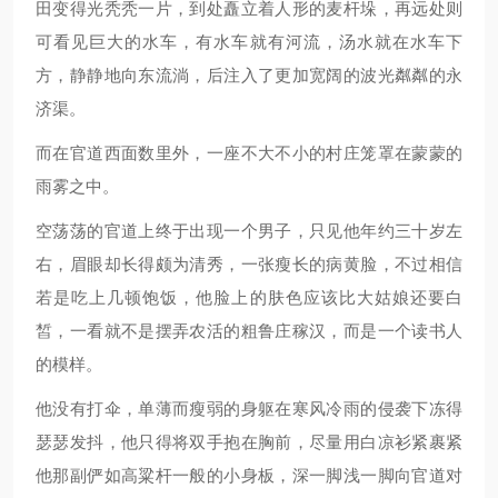
田变得光秃秃一片，到处矗立着人形的麦杆垛，再远处则
可看见巨大的水车，有水车就有河流，汤水就在水车下
方，静静地向东流淌，后注入了更加宽阔的波光粼粼的永
济渠。
而在官道西面数里外，一座不大不小的村庄笼罩在蒙蒙的
雨雾之中。
空荡荡的官道上终于出现一个男子，只见他年约三十岁左
右，眉眼却长得颇为清秀，一张瘦长的病黄脸，不过相信
若是吃上几顿饱饭，他脸上的肤色应该比大姑娘还要白
皙，一看就不是摆弄农活的粗鲁庄稼汉，而是一个读书人
的模样。
他没有打伞，单薄而瘦弱的身躯在寒风冷雨的侵袭下冻得
瑟瑟发抖，他只得将双手抱在胸前，尽量用白凉衫紧裹紧
他那副俨如高粱杆一般的小身板，深一脚浅一脚向官道对