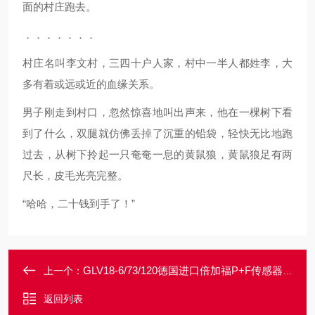
面的村庄跑去。
．．．．．．．
村庄名叫李文村，三四十户人家，村中一半人都姓李，大
多有着或远或近的血缘关系。
男子刚走到村口，忽然惊喜地叫出声来，他在一棵树下看
到了什么，双腿就仿佛丢掉了沉重的铅袋，轻快无比地跑
过去，从树下拎起一只奄奄一息的黄鼠狼，黄鼠狼足有两
尺长，皮毛光亮完整。
“哈哈，二十钱到手了！”
GLV18-6/73/120德国进口倍加福P+F传感器现货一级代理
上一个：
返回列表