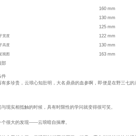
160 mm
130 mm
125 mm
122 mm
子宽度
130 mm
子高度
163 mm
配视图
顶部
条件
西有多珍贵，云琅心知肚明，大名鼎鼎的血参啊，即便是在野三七的
。
问与现实相抵触的时候，具有时限性的学问就变得很可笑。
一个很大的发现——云琅暗自揣摩。