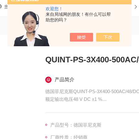
当前位置：
首页
产品中心
PHOENIX/菲尼克斯
电源
欢迎您！
来自局域网的朋友！有什么可以帮
助您的吗？
QUINT-PS-3X400-500A
产品简介
德国菲尼克斯QUINT-PS-3X400-500AC/48/
额定输出电压48 V DC ±1 %
输出电压（USet）的设置范围30 V DC ... 56
产品型号：德国菲尼克斯
厂商性质：经销商