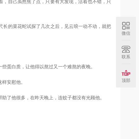
着，自己虽然焦了点，只要有大发现，活着也不错，只
尺长的菜花蛇试探了几次之后，见云琅一动不动，就把
微信
联系
一些蛋白质，让他得以熬过又一个难熬的夜晚。
顶部
这样安慰他。
帮助了他很多，在昨天晚上，连蚊子都没有光顾他。