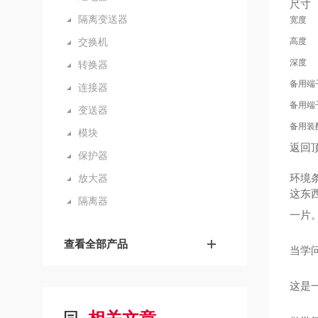
尺寸
隔离变送器
宽度
交换机
高度
深度
转换器
备用端
连接器
备用端
变送器
备用装
模块
返回
保护器
环境
放大器
这东
隔离器
一片
查看全部产品
当学
这是