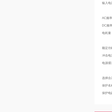
输入电
AC频
DC频
电耗量
额定功
冲击电
电源缓
选择合
保护名
保护电