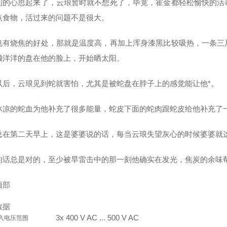
问的心思起来了，云琅暂时就不想死了，毕竟，霍金都轻松愉快的活
点食物，活过来的问题不是很大。
也有烧焦的好处，那就是温度高，再加上浑身漆黑比较吸热，一条三
懒洋洋的盘在他的脸上，开始晒太阳。
以后，云琅见到蛇就害怕，尤其是被蛇盘在脖子上的感觉能让他*。
冰凉的蛇血为他补充了很多能量，蛇皮下面的蛇肉跟蛇皮给他补充了
总在第二天早上，这是婆婆说的话，每当云琅失望灰心的时候婆婆就
的话总是对的，至少被旱雷击中的那一刻他确实在发光，焦炭的余味
顶部
数据
3x 400 V AC ... 500 V AC
入电压范围