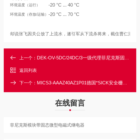
-20 °C ... 40 °C
环境温度（运行）
-20 °C ... 70 °C
环境温度（存放/运输）
却说张飞因关公放了上流水，遂引军从下流杀将来，截住曹仁混杀。
DEK-OV-5DC/24DC/3一级代理菲尼克斯固态继电器端子现货
上一个：
返回列表
MICS3-AAAZ40AZ1P01德国*SICK安全栅激光扫描仪价格好
下一个：
在线留言