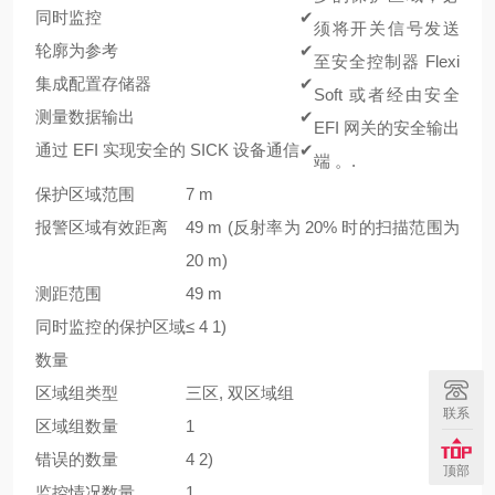
同时监控
✔
须将开关信号发送
轮廓为参考
✔
至安全控制器 Flexi
集成配置存储器
✔
Soft 或者经由安全
测量数据输出
✔
EFI 网关的安全输出
通过 EFI 实现安全的 SICK 设备通信
✔
端 。.
保护区域范围
7 m
报警区域有效距离
49 m (反射率为 20% 时的扫描范围为
20 m)
测距范围
49 m
同时监控的保护区域
≤ 4
1)
数量
区域组类型
三区, 双区域组
联系
区域组数量
1
错误的数量
4
2)
顶部
监控情况数量
1