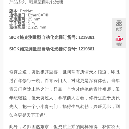
产品系列: 测量型自动化光栅
版本:
ProNet
通讯接口:
EtherCAT®
光束距离:
25 mm
工作范围:
5 m
监控高度:
2,225 mm
联系
SICK施克测量型自动化光栅订货号: 1219361
顶部
SICK施克测量型自动化光栅订货号: 1219361
修真之道，资质极其重要，世间常有所谓天才悟道，即胜
过百年修行一说。而青云门人，对此更是深有体会。当年
青云门穷途末路之时，只靠一个惊才绝艳的青叶祖师，虽
年纪轻轻，但天资过人，参破前人古卷，修行远胜于历代
先人。把一个小小青云门，搞得生气勃勃，兴旺无比，到
如今更是天下正道*。
此外，名师固然难求，但资质上乘的同样难得，林惊羽天