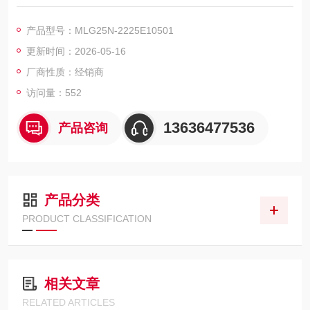
2 ProNet 产品系列: 测量型自动化光栅
版本: ProNet
产品型号：MLG25N-2225E10501
通讯接口: EtherCAT®
更新时间：2026-05-16
光束距离: 25 mm
工作范围: 5 m
厂商性质：经销商
监控高度: 2,225 mm
访问量：552
13636477536
产品咨询
产品分类
PRODUCT CLASSIFICATION
相关文章
RELATED ARTICLES