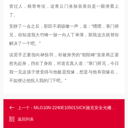
资过人，根骨奇佳，这青云门各脉首座自是一眼便看上
了。
安静了一会之后，那田不易咳嗽一声，道：“嘿嘿，掌门师
兄，你知道我大竹峰一脉一向人丁单薄，那我这次就替你
解决了一个吧。”
说罢手正要指向林惊羽，却被身旁的“朝阳峰”首座商正梁
抢先起身，挡在了身前，对道玄真人道：“掌门师兄，今日
我一见这孩子便觉得与他极是投缘，想是与他有宿缘在，
不如便让他投入我的门下吧。”
MLG10N-2240E10501SICK施克安全光栅安全保护装置
上一个：
返回列表