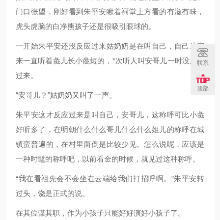
门口张望，刚好看到朱平安瞅着祠堂上方看的有滋有味，
虎头虎脑的白净熊孩子还是很吸引眼球的。
一开始朱平安还没反应过来姑奶奶是在叫自己，自己从穿
来一直听着彘儿长小彘短的，*次听人叫安哥儿一时没反应
联系
过来。
顶部
“安哥儿？”姑奶奶又叫了一声。
朱平安这才反应过来是叫自己，安哥儿，这称呼可比小彘
好听多了，在明朝什么什么哥儿什么什么姐儿的称呼在城
镇蛮普遍的，在村里面倒是比较少见。怎么说呢，应该是
一种时髦的称呼吧，以前看金的时候，就见过这种称呼。
“我在看祖先会不会坐在云端给我们打招呼啊。”朱平安转
过头，饶是正式的说。
在其位谋其职，作为小孩子只能好好演好小孩子了。