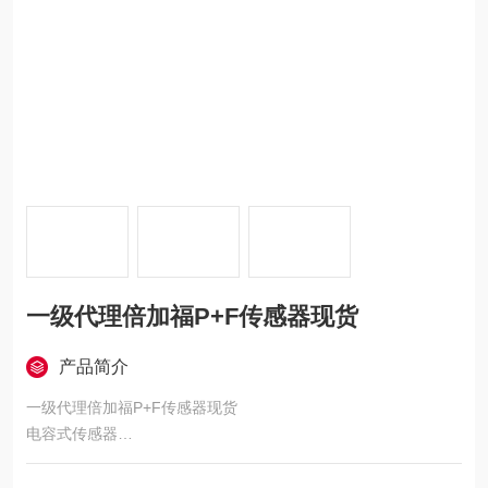
一级代理倍加福P+F传感器现货
产品简介
一级代理倍加福P+F传感器现货
电容式传感器
系列: 圆柱形, 外壳材料: 不锈钢 1.4305/AISI 303, 连接类型: 电缆
PUR , 2 m, 输出类型: 3-线, 安装: 齐平, 电压类型: DC