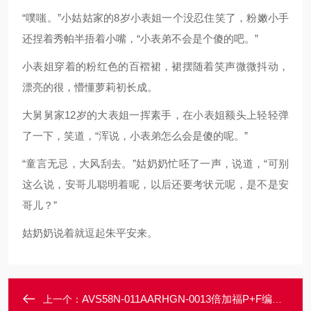
“噗嗤。”小姑姑家的8岁小表姐一个没忍住笑了，粉嫩小手
还捏着秀帕半捂着小嘴，“小表弟不会是个傻的吧。”
小表姐穿着的粉红色的百褶裙，裙摆随着笑声微微抖动，
漂亮的很，懵懂萝莉初长成。
大舅舅家12岁的大表姐一挥素手，在小表姐额头上轻轻弹
了一下，笑道，“浑说，小表弟怎么会是傻的呢。”
“童言无忌，大风刮去。”姑奶奶忙呸了一声，说道，“可别
这么说，安哥儿聪明着呢，以后还要考状元呢，是不是安
哥儿？”
姑奶奶说着就逗起朱平安来。
AVS58N-011AARHGN-0013倍加福P+F编码器Ayasa - 告白の夜
上一个：