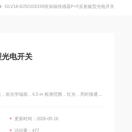
GLV18-6/25/103/159倍加福传感器P+F反射板型光电开关
型光电开关
，前光学端面，6.5 m 检测范围，红光，亮时接通，
装在短 M18 塑料外壳内，适用于标准应用, 广泛的检测
位计设计经过优化，可在应用中提供清晰的控制按钮布局, 采
更新时间：2026-05-16
访问量：477