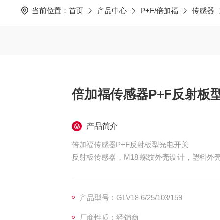
当前位置：
首页
产品中心
P+F/倍加福
传感器
倍加福传感器P+F反射板
产品简介
倍加福传感器P+F反射板型光电开关
反射板传感器，M18 螺纹外壳设计，塑料外壳
直流型，PNP 输出，M12 插头, 高效系列安
范围, 360°*可视的4个LED指示器, 电
用前光学面的型号
产品型号：GLV18-6/25/103/159
厂商性质：经销商