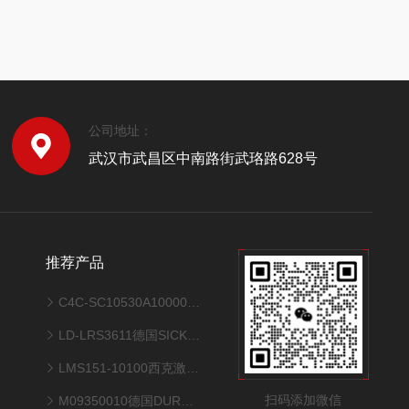
公司地址：
武汉市武昌区中南路街武珞路628号
推荐产品
C4C-SC10530A10000德国SICK光栅尺传感器经济型安全光幕
LD-LRS3611德国SICK西克激光雷达扫描仪
LMS151-10100西克激光雷达扫描仪LMS151高精度二维扫描
扫码添加微信
M09350010德国DURR杜尔清洗机设备配件机器人喷嘴