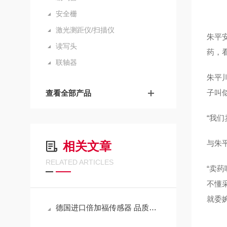
安全栅
激光测距仪/扫描仪
朱平
读写头
药，
联轴器
朱平川
子叫
查看全部产品
“我们
与朱
相关文章
RELATED ARTICLES
“卖
不懂
就委
德国进口倍加福传感器 品质服务 优质售后就在武汉西尔福