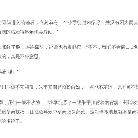
安哥俩进入药铺后，立刻就有一个小学徒过来招呼，并没有因为两人
看病的话还得麻烦稍等片刻。”
涨红了脸，连连摇头，说话也有点结巴，“不不，我们不看病......也不抓药
似的，真是不好意思。
卖药哩。”
平川局促不安相反，朱平安倒是顾盼自如，一点也不羞涩，见哥哥不
药啊，我们一般不收的......”小学徒瞟了一眼朱平川背着的背篓，
采摘草药技巧，往往会导致中草药损失药效。这哥俩很明显就不是药
婉的拒绝了。