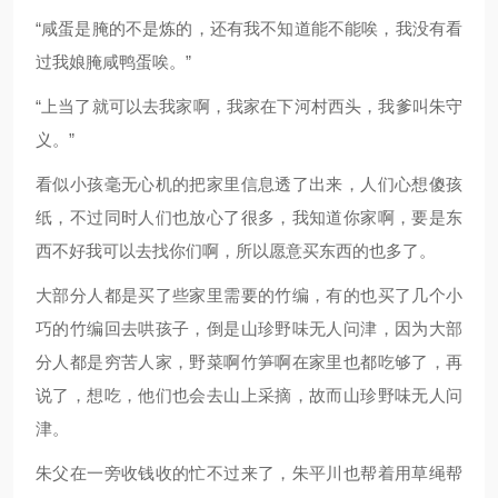
“咸蛋是腌的不是炼的，还有我不知道能不能唉，我没有看
过我娘腌咸鸭蛋唉。”
“上当了就可以去我家啊，我家在下河村西头，我爹叫朱守
义。”
看似小孩毫无心机的把家里信息透了出来，人们心想傻孩
纸，不过同时人们也放心了很多，我知道你家啊，要是东
西不好我可以去找你们啊，所以愿意买东西的也多了。
大部分人都是买了些家里需要的竹编，有的也买了几个小
巧的竹编回去哄孩子，倒是山珍野味无人问津，因为大部
分人都是穷苦人家，野菜啊竹笋啊在家里也都吃够了，再
说了，想吃，他们也会去山上采摘，故而山珍野味无人问
津。
朱父在一旁收钱收的忙不过来了，朱平川也帮着用草绳帮