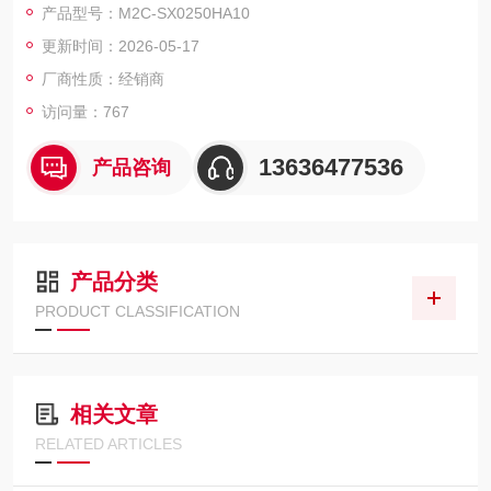
产品型号：M2C-SX0250HA10
光束距离: 500 mm
更新时间：2026-05-17
类型: 类型 2
系统接口: M12公插头，5 针
厂商性质：经销商
防爆认证: ATEX II 3G/3D
访问量：767
一级代理德国SICK西克安全光幕光栅
13636477536
产品咨询
产品分类
PRODUCT CLASSIFICATION
相关文章
RELATED ARTICLES