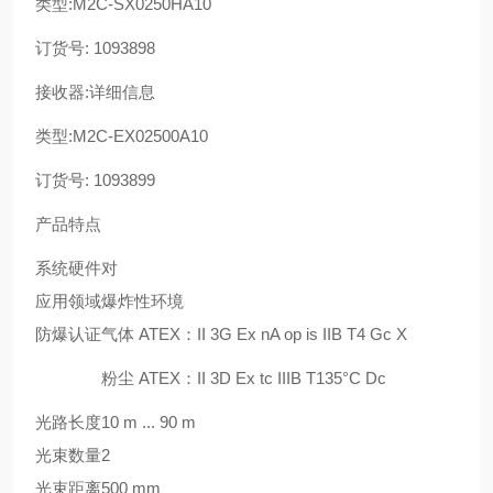
类型:M2C-SX0250HA10
订货号: 1093898
接收器:详细信息
类型:M2C-EX02500A10
订货号: 1093899
产品特点
系统硬件
对
应用领域
爆炸性环境
防爆认证
气体 ATEX：II 3G Ex nA op is IIB T4 Gc X
粉尘 ATEX：II 3D Ex tc IIIB T135°C Dc
光路长度
10 m ... 90 m
光束数量
2
光束距离
500 mm