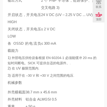
输出方式
2 个 PNP 半导体，短路保护、监控
联系
交叉电路
3)
开启状态，开关电压
24 V DC (U
V
– 2.25 V DC ... U
V
)
顶部
HIGH
关闭状态，开关电压
≤ 2 V DC
LOW
各 OSSD 的电流负
≤ 300 mA
载能力
1)
外部电压供给设备根据 EN 60204-1 必须能缓冲 20 ms 的
短时间断电。SICK 可提供合适的电源件。.
2)
V
在 U
极限范围内.
3)
适用于在 –30 V 和 +30 V 之间范围的电压.
机械参数
外壳横截面
38.7 mm x 45.6 mm
外壳材料
铝合金 ALMGSI 0.5
重量
± 50 g