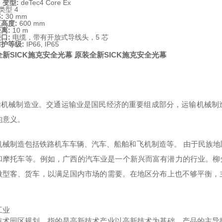
c 变型:
deTec4 Core Ex
类型 4
:
30 mm
高度:
600 mm
离:
10 m
口:
电缆，带有开放式导线头，5 芯
护等级:
IP66, IP65
新SICK施克安全光幕
原装全新SICK施克安全光幕
运输机械制造业。交通运输业是国民经济的重要组成部分，运输机械
的意义。
机械制造包括铁路机车车辆、汽车、船舶和飞机制造等。 由于民族
和摩托车等。例如，广西的汽车业是一个新兴而富有潜力的行业。柳州
微型客、货车，以满足国内市场的需要。在地区分布上也不够平衡，
。
工业
技术园区规划，指的是高新技术产业以高新技术为基础，产品的主导