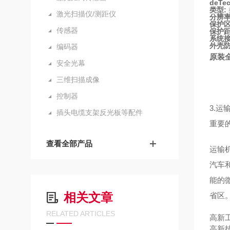
deTe
类型:
激光扫描仪/测距仪
分辨率
保护区
传感器
保护距
系统接
外壳防
编码器
原装全
安全光幕
三维扫描成像
控制器
3.
插头电缆支架反光板等配件
重要
查看全部产品
运输
汽车
能的
相关文章
省区
RELATED ARTICLES
高新
高新