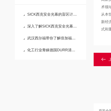
术领
SICK西克安全光幕的盲区计算：避免安装后检测不到手指
从本
新经
深入了解SICK西克安全光幕的产品特点
式和
武汉西尔福带你了解倍加福安全栅 工作废寝忘食默默付出！
化工行业青睐德国DURR清洗机设备的原因