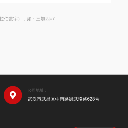
拉伯数字），如：三加四=7
公司地址：
武汉市武昌区中南路街武珞路628号