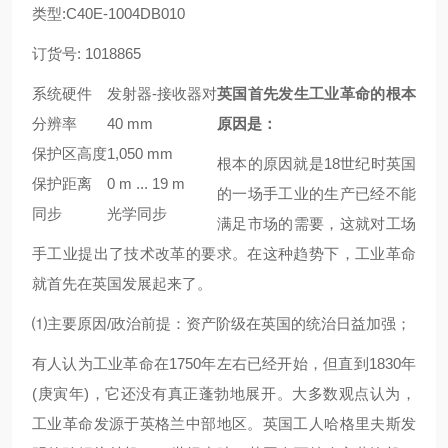
类型:C40E-1004DB010
订货号: 1018865
系统硬件
发射器-接收器对
英国首先发生工业革命的根本
分辨率
40 mm
原因是：
保护区高度
1,050 mm
根本的原因就是18世纪时英国
保护距离
0 m ... 19 m
的一场手工业的生产已经不能
同步
光学同步
满足市场的需要，这就对工场
手工业提出了技术改革的要求。在这种趋势下，工业革命
就首先在英国发展起来了。
⑴主要原因/政治前提：资产阶级在英国的统治日益加强；
有人认为工业革命在1750年左右已经开始，但直到1830年
(
庚寅年
)，它还没有真正蓬勃地展开。大多数观点认为，
工业革命发源于英格兰中部地区。英国工人
哈格里夫斯
发