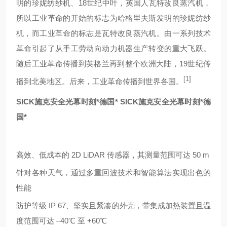
明的
珍妮纺纱机
、18世纪中叶，英国人
瓦特改良蒸汽机
，
所以工业革命的开始的标志为哈格里夫斯发明的珍妮纺纱
机，而工业革命的标志是瓦特改良蒸汽机。由一系列技术
革命引起了从手工劳动向动力机器生产转变的重大飞跃。
随后工业革命传播到英格兰再到整个欧洲大陆，19世纪传
[1]
播到北美地区。后来，工业革命传播到世界各国。
SICK施克安全光幕时刻*德国*
SICK施克安全光幕时刻*德
国*
高效、低成本的
2D LiDAR 传感器，其测量范围可达 50 m
针对各种天气，通过多重回波技术和智能算法实现出色的
性能
防护等级
IP 67、坚实且紧凑的外壳，带集成加热装置且温
度范围可达 –40
℃
至
+60
℃