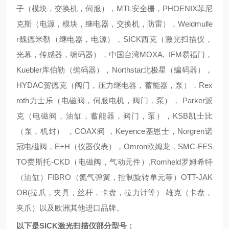
子（模块，交换机，伺服），MTL安全栅，PHOENIX菲尼
克斯（电源，模块，继电器，交换机，防雷），Weidmulle
r魏德米勒（继电器，电源），SICK西克（激光扫描仪，
光幕，传感器，编码器），中国台湾MOXA, IFM易福门，
Kuebler库伯勒（编码器），Northstar北极星（编码器），
HYDAC贺德克（阀门，压力继电器，蓄能器，泵），Rex
roth力士乐（电磁阀，伺服电机，阀门，泵）， Parker派
克（电磁阀，油缸，蓄能器，阀门，泵），KSB凯士比
（泵，机封） ，COAX阀 ，Keyence基恩士，Norgren诺
冠电磁阀，E+H（仪器仪表），Omron欧姆龙，SMC-FES
TO费斯托-CKD（电磁阀，气动元件）,Romheld罗姆希特
（油缸）FIBRO（氮气弹簧，控制旋转单元等）OTT-JAK
OB(拉爪，夹具，丝杆，卡盘，拉力计等） 雄克（卡盘，
夹爪）以及欧洲其他进口品牌。
以下是
SICK激光扫描仪部分型号：