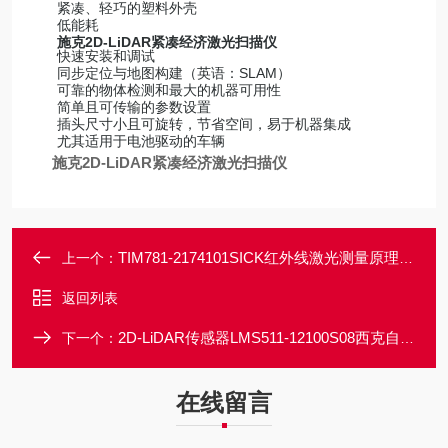
紧凑、轻巧的塑料外壳
低能耗
施克2D-LiDAR紧凑经济激光扫描仪
快速安装和调试
同步定位与地图构建（英语：SLAM）
可靠的物体检测和最大的机器可用性
简单且可传输的参数设置
插头尺寸小且可旋转，节省空间，易于机器集成
尤其适用于电池驱动的车辆
施克2D-LiDAR紧凑经济激光扫描仪
TIM781-2174101SICK红外线激光测量原理HDDM+
上一个：
返回列表
2D-LiDAR传感器LMS511-12100S08西克自加热激光扫描仪
下一个：
在线留言