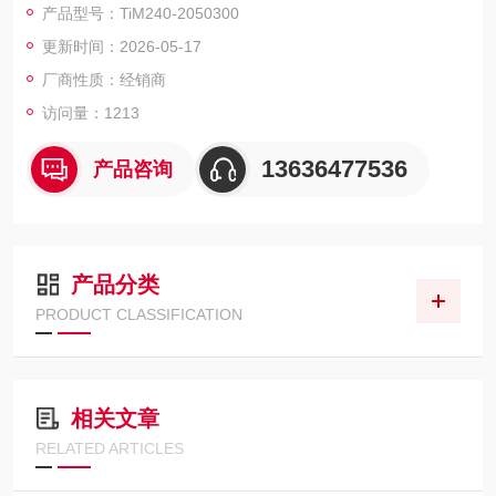
产品型号：TiM240-2050300
– 同时实现最大的机器可用性。内置的可旋转 M12 插头令传感器
更新时间：2026-05-17
安装灵活，使其成为同类产品中的一款。TiM2xx 的监控区域可达
200 m²。该传感器通过集成
厂商性质：经销商
访问量：1213
13636477536
产品咨询
产品分类
PRODUCT CLASSIFICATION
相关文章
RELATED ARTICLES