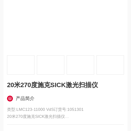
20米270度施克SICK激光扫描仪
产品简介
类型:LMC123-11000 VdS订货号:1051301
20米270度施克SICK激光扫描仪
1 7 段显示 （以及 5 个用于显示设备状态、脏污警告和输出状态
的 LED, 两个都可启用）