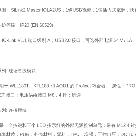
围 SiLink2 Master IOLA2US，1條USB電纜，1個插入式電源
护等级 IP20 (EN 60529)
O-Link V1.1 端口级别 A，USB2.0 接口，可选外部电源 24 V / 1
列: 现场总线模块
用于 WLL180T、KTL180 和 AOD1 的 Profinet 耦合器。 属性：PROFI
NET 接口；电压供给接口 M8，4 针；所连
列: 连接模块
 带一个按键和三个 LED 指示灯的外部无源控制单元；带有 M12 4 针
缆材质：PUR；外壳材料：塑料，TPU，增强；工作电压：DC 10 V DC ..