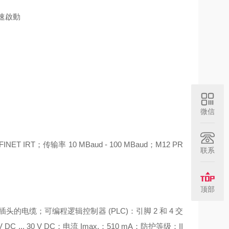
，快速啟動
A
微信
NET IRT；传输率 10 MBaud - 100 MBaud；M12 PR
联系
顶部
插头的电缆；可编程逻辑控制器 (PLC)：引脚 2 和 4 交
. 30 V DC；电流 Imax.：510 mA；防护等级：II