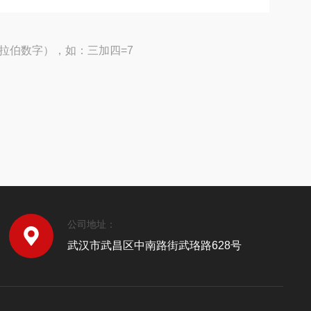
拉伯数字），如：三加四=7
公司地址：
武汉市武昌区中南路街武珞路628号