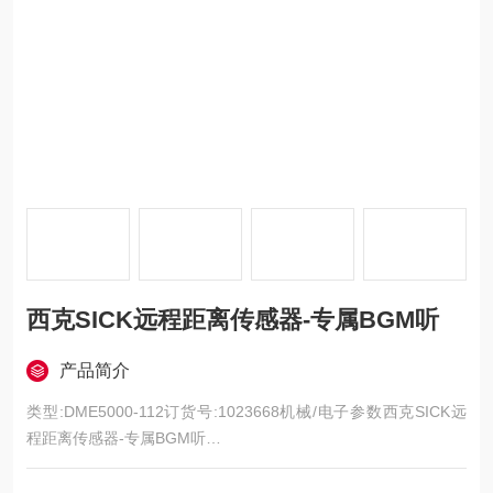
西克SICK远程距离传感器-专属BGM听
产品简介
类型:DME5000-112订货号:1023668机械/电子参数西克SICK远
程距离传感器-专属BGM听
供电电压 UvDC 18 V ... 30 V, 极限值残余纹波< 5 Vss 1)初始化
时间1.5 s 2)外壳材料金属 (压铸锌)