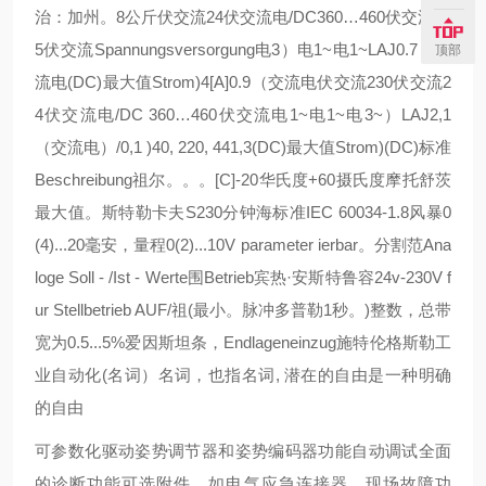
治：加州。8公斤伏交流24伏交流电/DC360…460伏交流11
5伏交流Spannungsversorgung电3）电1~电1~LAJ0.7（交
顶部
流电(DC)最大值Strom)4[A]0.9（交流电伏交流230伏交流2
4伏交流电/DC 360…460伏交流电1~电1~电3~）LAJ2,1
（交流电）/0,1 )40, 220, 441,3(DC)最大值Strom)(DC)标准
Beschreibung祖尔。。。[C]-20华氏度+60摄氏度摩托舒茨
最大值。斯特勒卡夫S230分钟海标准IEC 60034-1.8风暴0
(4)...20毫安，量程0(2)...10V parameter ierbar。分割范Ana
loge Soll - /Ist - Werte围Betrieb宾热·安斯特鲁容24v-230V f
ur Stellbetrieb AUF/祖(最小。脉冲多普勒1秒。)整数，总带
宽为0.5...5%爱因斯坦条，Endlageneinzug施特伦格斯勒工
业自动化(名词）名词，也指名词, 潜在的自由是一种明确
的自由
可参数化驱动姿势调节器和姿势编码器功能自动调试全面
的诊断功能可选附件，如电气应急连接器、现场故障功