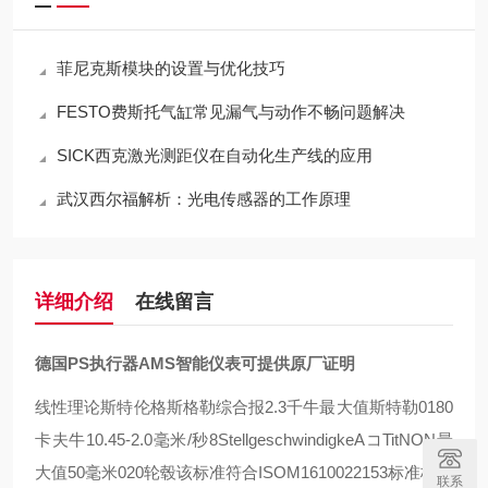
菲尼克斯模块的设置与优化技巧
FESTO费斯托气缸常见漏气与动作不畅问题解决
SICK西克激光测距仪在自动化生产线的应用
武汉西尔福解析：光电传感器的工作原理
详细介绍
在线留言
德国PS执行器AMS智能仪表可提供原厂证明
线性理论斯特伦格斯格勒综合报2.3千牛最大值斯特勒0180
卡夫牛10.45-2.0毫米/秒8StellgeschwindigkeAコTitNON最
大值50毫米020轮毂该标准符合ISOM1610022153标准格威
联系