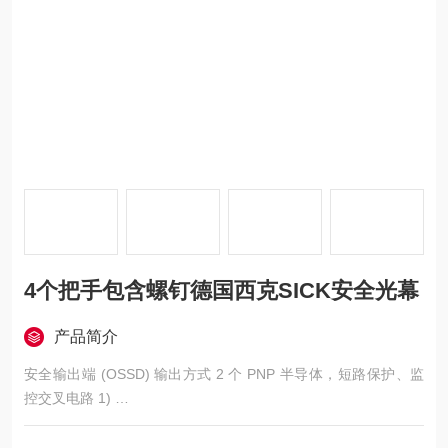
4个把手包含螺钉德国西克SICK安全光幕
产品简介
安全输出端 (OSSD) 输出方式 2 个 PNP 半导体，短路保护、监
控交叉电路 1)
开启状态，开关电压 关闭状态，开关电压 LOW ≤ 2 V DC
各 OSSD 的电流负载能力 ≤ 300 mA 4个把手包含螺钉德国西克S