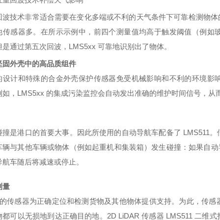
回波技术非常适合需要在变化多端或不利的天气条件下可靠检测物体
他传感器多。在所示示例中，前四个测量值均高于触发阈值（例如
是通过第五次回波，LMS5xx 可靠地识别出了物体。
坚固外壳中的高品质组件
的设计和特殊的合金外壳保护传感器免受机械影响和不利的环境影
例如，
LMS5xx 的集成污染监控会自动发出准确的维护时间信号，
碰撞是港口的首要大事。因此所使用的自动导航车配备了
LMS51
车辆与其他车辆或物体（例如起重机和集装箱）发生碰撞：如果自动导航
导航车随后将减速或停止。
测量
CK 的传感器为正确定位和检测货物及其他物体提供支持。为此，传
都可以无损地到达正确目的地。2D LiDAR 传感器 LMS511