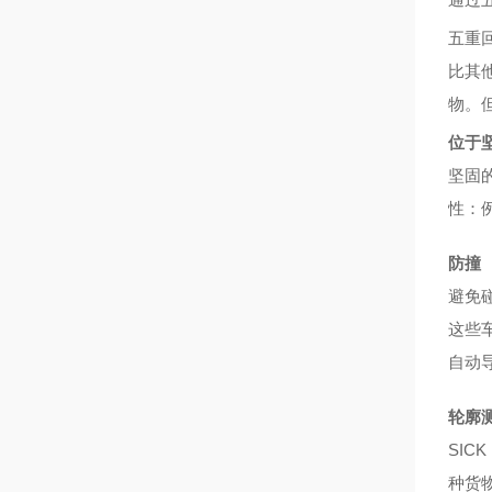
五重
比其
物。但
位于
坚固
性：
防撞
避免
这些
自动
轮廓
SI
种货物