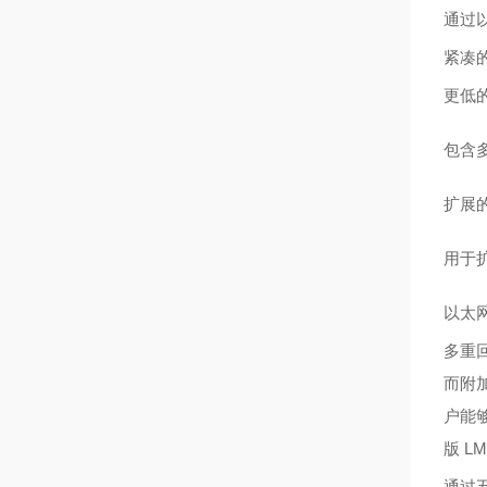
通过
紧凑
更低
包含
扩展
用于
以太
多重
而附
户能够
版 LM
通过