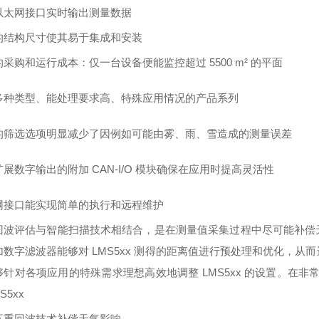
以太网接口实时输出测量数据
的结构尺寸使其易于集成和安装
的采购和运行成本：仅一台设备便能监控超过
5500 m² 的平面
多种类型、能处理要求高、特殊应用情况的产品系列
的筛选选项明显减少了因例如可能由雾、雨、雪造成的测量误差
扩展数字输出的附加
CAN-I/O 模块确保在应用时提高灵活性
网接口能实现简单的执行和远程维护
回波评估与智能扫描技术相结合，是在测量值采集过程中尽可能补偿
加数字滤波器能够对
LMS5xx 测得的距离值进行预处理和优化，
针对各项应用的特殊需求理想高效地调整 LMS5xx 的设置。在非常苛
S5xx
五重回波技术补偿天气影响