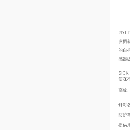
2D 
发掘
的自检
感器
SIC
使在不
高效
针对
防护
提供