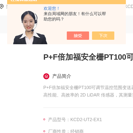
当前位置：
首页
产品中心
P+F/倍加福
安全栅
KC
欢迎您！
来自局域网的朋友！有什么可以帮
助您的吗？
P+F倍加福安全栅PT10
产品简介
P+F倍加福安全栅PT100可调节温控范围变送器KC
高性能、高效率的 2D LiDAR 传感器，其测量
凭借多重回波技术，即使是在不利的环境条件
防护等级 IP 67 的紧凑型外壳、室外设备的
低功率消耗
产品型号：KCD2-UT2-EX1
快速信号处理
厂商性质：经销商
多个输入端和输出端