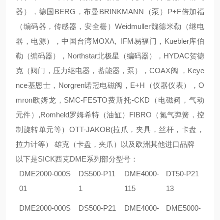
器），德国BERG，布曼BRINKMANN（泵）P+F倍加福
（编码器，传感器，安全栅）Weidmuller魏德米勒（继电
器，电源），中国台湾MOXA, IFM易福门，Kuebler库伯
勒（编码器），Northstar北极星（编码器），HYDAC贺德
克（阀门，压力继电器，蓄能器，泵），COAX阀 ，Keye
nce基恩士，Norgren诺冠电磁阀，E+H（仪器仪表），O
mron欧姆龙，SMC-FESTO费斯托-CKD（电磁阀，气动
元件）,Romheld罗姆希特（油缸）FIBRO（氮气弹簧，控
制旋转单元等）OTT-JAKOB(拉爪，夹具，丝杆，卡盘，
拉力计等） 雄克（卡盘，夹爪）以及欧洲其他进口品牌
以下是
SICK西克DME系列部分型号：
DME2000-000S
DS500-P11
DME4000-
DT50-P21
01
1
115
13
DME2000-000S
DS500-P21
DME4000-
DME5000-