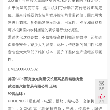
300 m）可在搬运成品钢材时实现对起重机的正确定位。
由于测量高度可靠，起重机则可借助距离传感器正确定
位。距离传感器的安装和程序控制均非常简便，因此可快
速进行调试。参数触发感应距离、可靠性、准度和价格都
可以根据室内物料搬运的要求进行优化调整。
通过优化这些参数，不仅能提高物料搬运的效率，还能确
保操作安全，减少人为误差。此外，传感器的耐用性和稳
定性也大大降低了维护成本，提升了整体生产流程的顺畅
性。
DME2000-000S02
德国SICK西克激光测距仪长距高品质精确测量
武汉西尔福贸易有限公司
王锐
联系
经营品牌：
PHOENIX菲尼克斯（电源，模块，继电器，交换机，防
顶部
雷），SICK西克（激光扫描仪，光幕，传感器，编码