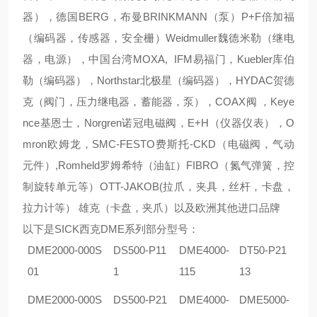
器），德国BERG，布曼BRINKMANN（泵）P+F倍加福
（编码器，传感器，安全栅）Weidmuller魏德米勒（继电
器，电源），中国台湾MOXA, IFM易福门，Kuebler库伯
勒（编码器），Northstar北极星（编码器），HYDAC贺德
克（阀门，压力继电器，蓄能器，泵），COAX阀 ，Keye
nce基恩士，Norgren诺冠电磁阀，E+H（仪器仪表），O
mron欧姆龙，SMC-FESTO费斯托-CKD（电磁阀，气动
元件）,Romheld罗姆希特（油缸）FIBRO（氮气弹簧，控
制旋转单元等）OTT-JAKOB(拉爪，夹具，丝杆，卡盘，
拉力计等） 雄克（卡盘，夹爪）以及欧洲其他进口品牌
以下是
SICK西克DME系列部分型号：
DME2000-000S
DS500-P11
DME4000-
DT50-P21
01
1
115
13
DME2000-000S
DS500-P21
DME4000-
DME5000-