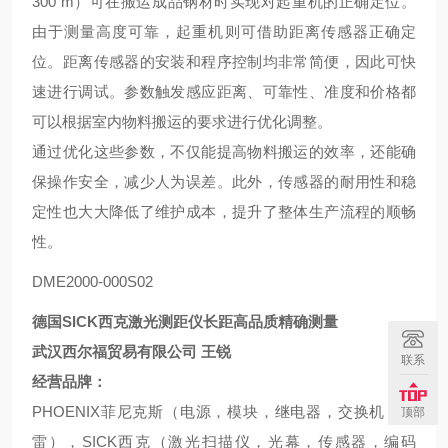
300 m）可在搬运成品钢材时实现对起重机的正确定位。
由于测量高度可靠，起重机则可借助距离传感器正确定
位。距离传感器的安装和程序控制均非常简便，因此可快
速进行调试。参数触发感应距离、可靠性、准度和价格都
可以根据室内物料搬运的要求进行优化调整。
通过优化这些参数，不仅能提高物料搬运的效率，还能确
保操作安全，减少人为误差。此外，传感器的耐用性和稳
定性也大大降低了维护成本，提升了整体生产流程的顺畅
性。
DME2000-000S02
德国SICK西克激光测距仪长距高品质精确测量
武汉西尔福贸易有限公司
王锐
联系
经营品牌：
PHOENIX菲尼克斯（电源，模块，继电器，交换机，防
顶部
雷），SICK西克（激光扫描仪，光幕，传感器，编码