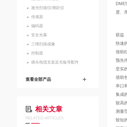
DM
激光扫描仪/测距仪
度、
传感器
编码器
获益
安全光幕
快速
三维扫描成像
借助
控制器
预先
插头电缆支架反光板等配件
坚实
借助
查看全部产品
串口
集成
较高
相关文章
测量
RELATED ARTICLES
较短