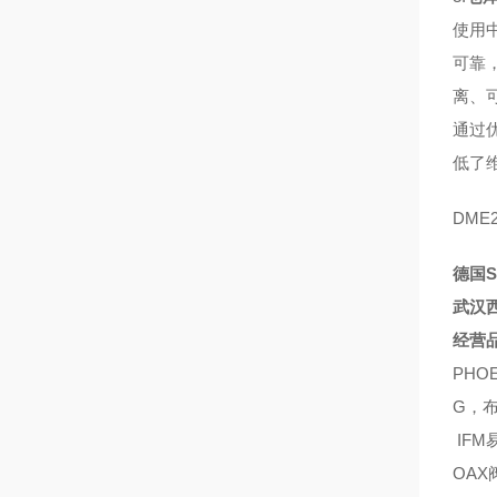
使用
可靠
离、
通过
低了
DME2
德国
武汉
经营
PH
G，布
IFM
OAX