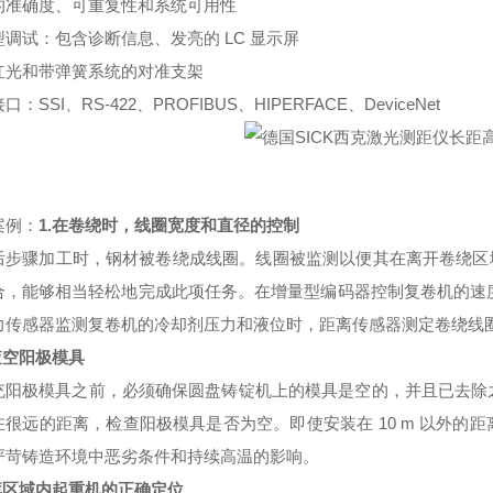
的准确度、可重复性和系统可用性
型调试：包含诊断信息、发亮的
LC 显示屏
红光和带弹簧系统的对准支架
接口：
SSI、RS-422、PROFIBUS、HIPERFACE、DeviceNet
案例：
1.
在卷绕时，线圈宽度和直径的控制
后步骤加工时，钢材被卷绕成线圈。线圈被监测以便其在离开卷绕区
合，能够相当轻松地完成此项任务。在增量型编码器控制复卷机的速度和
力传感器监测复卷机的冷却剂压力和液位时，距离传感器测定卷绕线
查空阳极模具
充阳极模具之前，必须确保圆盘铸锭机上的模具是空的，并且已去除
在很远的距离，检查阳极模具是否为空。即使安装在
10 m 以外
严苛铸造环境中恶劣条件和持续高温的影响。
库区域内起重机的正确定位