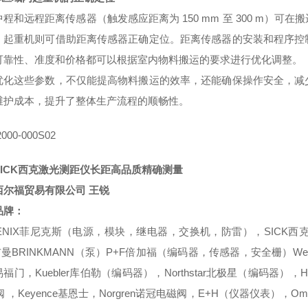
中程和远程距离传感器（触发感应距离为
150 mm 至 300 m
，起重机则可借助距离传感器正确定位。距离传感器的安装和程序控
可靠性、准度和价格都可以根据室内物料搬运的要求进行优化调整。
优化这些参数，不仅能提高物料搬运的效率，还能确保操作安全，减
维护成本，提升了整体生产流程的顺畅性。
000-000S02
SICK西克激光测距仪长距高品质精确测量
西尔福贸易有限公司
王锐
品牌：
OENIX菲尼克斯（电源，模块，继电器，交换机，防雷），SICK
曼BRINKMANN（泵）P+F倍加福（编码器，传感器，安全栅）Wei
易福门，Kuebler库伯勒（编码器），Northstar北极星（编码
阀 ，Keyence基恩士，Norgren诺冠电磁阀，E+H（仪器仪表），O