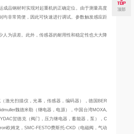
）可在搬运成品钢材时实现对起重机的正确定位。由于测量高度
顶部
制均非常简便，因此可快速进行调试。参数触发感应距
少人为误差。此外，传感器的耐用性和稳定性也大大降
西克（激光扫描仪，光幕，传感器，编码器），德国BER
dmuller魏德米勒（继电器，电源），中国台湾MOXA,
器），HYDAC贺德克（阀门，压力继电器，蓄能器，泵），C
mron欧姆龙，SMC-FESTO费斯托-CKD（电磁阀，气动