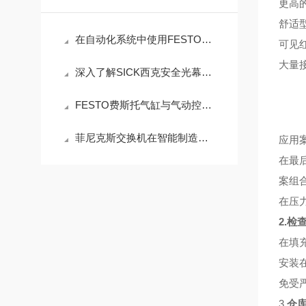
更高
舒适
在自动化系统中使用FESTO电磁阀的六大理由
可见
大量
深入了解SICK西克安全光幕的产品特点
FESTO费斯托气缸与气动控制系统的结合
菲尼克斯交换机在智能制造中的应用场景
应用
在最
案组
在压
2.
检
在填
安装
免受
3.
仓