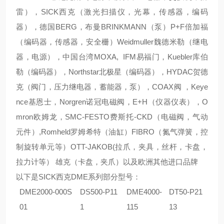
雷），SICK西克（激光扫描仪，光幕，传感器，编码
器），德国BERG，布曼BRINKMANN（泵）P+F倍加福
（编码器，传感器，安全栅）Weidmuller魏德米勒（继电
器，电源），中国台湾MOXA, IFM易福门，Kuebler库伯
勒（编码器），Northstar北极星（编码器），HYDAC贺德
克（阀门，压力继电器，蓄能器，泵），COAX阀 ，Keye
nce基恩士，Norgren诺冠电磁阀，E+H（仪器仪表），O
mron欧姆龙，SMC-FESTO费斯托-CKD（电磁阀，气动
元件）,Romheld罗姆希特（油缸）FIBRO（氮气弹簧，控
制旋转单元等）OTT-JAKOB(拉爪，夹具，丝杆，卡盘，
拉力计等） 雄克（卡盘，夹爪）以及欧洲其他进口品牌
以下是
SICK西克DME系列部分型号：
DME2000-000S
DS500-P11
DME4000-
DT50-P21
01
1
115
13