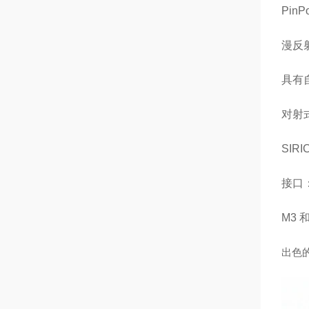
PinP
漫反
具有
对射
SIRI
接口
M3 
出色