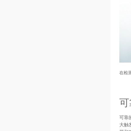
在检测
可
可靠的
大触