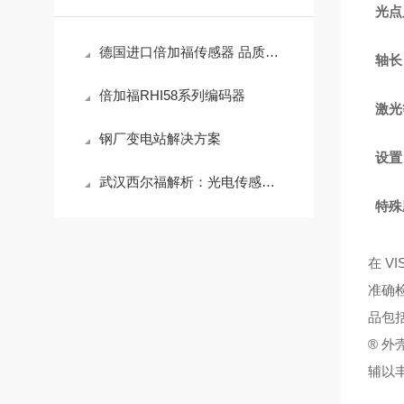
光点
德国进口倍加福传感器 品质服务 优质售后就在武汉西尔福
轴长
倍加福RHI58系列编码器
激光
钢厂变电站解决方案
设置
武汉西尔福解析：光电传感器的工作原理
特殊
在 V
准确
品包
® 外
辅以