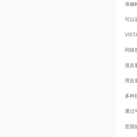
准确
可以
VI
同级
漫反
用反
多种
通过
坚固的