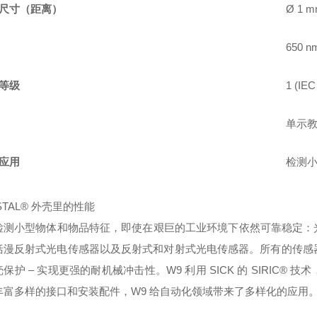
尺寸（距离）
Ø 1 m
650 n
等级
1 (IEC
单示
应用
检测
ISTAL® 外壳里的性能
检测小型物体和物品特征，即使在艰巨的工业环境下依然可靠稳
定：
括漫反射式光电传感器以及反射式和对射式光电传感器。所有的传感器都安
壳保护 – 实现更强的耐机械冲击性。W9 利用 SICK 的 SIRI
丰富多样的接口和安装配件，W9 给自动化领域带来了多样化的应用