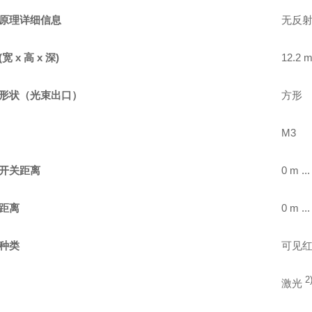
原理详细信息
无反射
宽 x 高 x 深)
12.2 
形状（光束出口）
方形
M3
开关距离
0 m ..
距离
0 m ..
种类
可见
2
激光