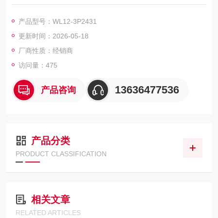
背景抑制功能的开关阈值设置范围90 mm ... 850 mm
参照物具有 90% 反射的物体（对应 DIN 5033 规定的标准白）
产品型号：WL12-3P2431
已调整的触发感应距离和背景之间的最小距离（黑色 6%/白色 9
更新时间：2026-05-18
0%）6 mm, 250 mm 距离时
建议的实现理想性能的触发感应距离范围100 mm ... 300 mm
厂商性质：经销商
访问量：475
13636477536
产品咨询
产品分类
PRODUCT CLASSIFICATION
相关文章
RELATED ARTICLES