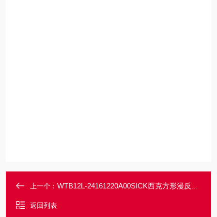
WTB12L-24161220A00SICK西克方形漫反射光电传感器外壳坚固
上一个：
返回列表