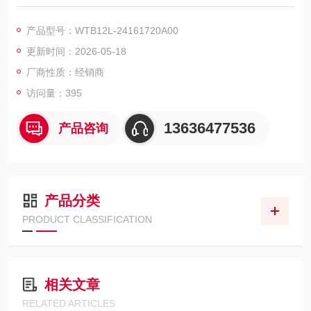
背景抑制功能的开关阈值设置范围90 mm ... 850 mm
参照物具有 90% 反射的物体（对应 DIN 5033 规定的标准白）
产品型号：WTB12L-24161720A00
已调整的触发感应距离和背景之间的最小距离（黑色 6%/白色 9
更新时间：2026-05-18
0%）6 mm, 250 mm 距离时
建议的实现理想性能的触发感应距离范围100 mm ... 300 mm
厂商性质：经销商
访问量：395
13636477536
产品咨询
产品分类
PRODUCT CLASSIFICATION
相关文章
RELATED ARTICLES