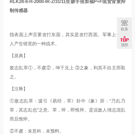
RLK28-8-H-2000-IR-Z/31/11
生僻字倍加福P+F现货背景抑
制传感器
联系
指表面上声言要攻打东面，其实是攻打西面。军事上使敌
人产生错觉的一种战术。
顶部
【原典】
敌志乱萃①，不虞②，坤下兑上 ③之象，利其不自主而取
之。
【注释】
①敌志乱萃：援引《易经．萃》卦中《象》辞：“乃乱乃
萃，其志乱也”之意。萃，悴，即憔悴。是说敌人情志混乱
而且憔悴。
②不虞：未意科，未预料。