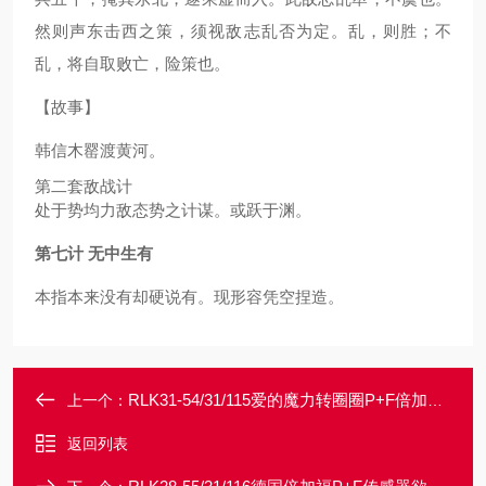
然则声东击西之策，须视敌志乱否为定。乱，则胜；不
乱，将自取败亡，险策也。
【故事】
韩信木罂渡黄河。
第二套敌战计
处于势均力敌态势之计谋。或跃于渊。
第七计 无中生
有
本指本来没有却硬说有。现形容凭空捏造。
RLK31-54/31/115爱的魔力转圈圈P+F倍加福传感器光电开关
上一个：
返回列表