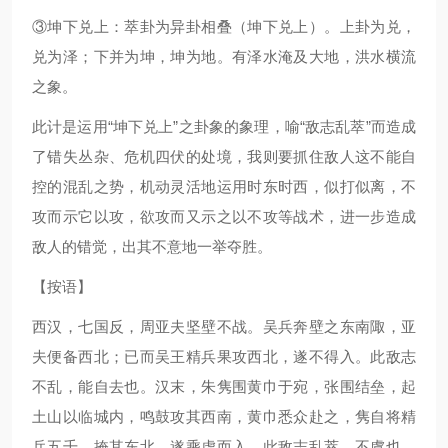
③坤下兑上：萃卦为异卦相叠（坤下兑上）。上卦为兑，
兑为泽；下并为坤，坤为地。有泽水淹及大地，洪水横流
之象。
此计是运用“坤下兑上”之卦象的象理，喻“敌志乱萃”而造成
了错失丛杂、危机四伏的处境，我则要抓住敌人这不能自
控的混乱之势，机动灵活地运用时东时西，似打似离，不
攻而示它以攻，欲攻而又示之以不攻等战术，进一步造成
敌人的错觉，出其不意地一举夺胜。
【按语】
西汉，七国反，周亚夫坚壁不战。吴兵奔壁之东南陬，亚
夫便备西北；已而吴王精兵果攻西北，遂不得入。此敌志
不乱，能自去也。汉末，朱隽围黄巾于宛，张围结垒，起
土山以临城内，鸣鼓攻其西南，黄巾悉众赴之，隽自将精
兵五千，掩其东北，遂乘虚而入。此敌志乱萃，不虞也。