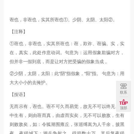
诳也，非诳也，实其所诳也①。少阴、太阴、太阳②。
【注释】
①诳也，非诳也，实其所诳也：诳，欺诈、诳骗。实，实
在，真实，此处作意动词。句意为：运用假象欺骗对方，
但并非一假到底，而是让对方把受骗的假象当成 。
②少阴，太阴，太阳：此“阴”指假象，“阳”指。 句意为：用
大大小小的去掩护。
联系
【按语】
无而示有，诳也。诳不可久而易觉，故无不可以终无。无
顶部
中生有，则由诳而真，由虚而实矣，无不可以败敌，生有
则败敌矣，如：令狐潮围雍丘，张巡缚嵩为人千余，披黑
夜，夜缒城下；潮兵争射之，得箭数十万。其后复夜缒