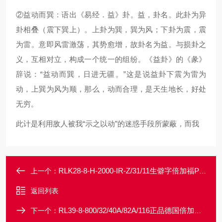
②益动而巽：语出《易经．益》卦。益，卦名。此卦为异
卦相叠（震下巽上）。上卦为巽，巽为风；下卦为震，震
为雷。意即风雷激荡，其势愈增，故卦名为益。与损卦之
义，互相对立，构成一个统一的组纷。《益卦》的《彖》
辞说：“益动而巽，日进无疆。”这是说益卦下震为雷为
动，上巽为风为顺，那么，动而合理，是天生地长，好处
无穷。
此计是利用敌人被我“示之以动”的迷惑手段所蒙蔽，而我
RLK28-8-H-2000-IR-Z/31/11生僻字倍加福P+F现货背景抑制传感器
上一个：
返回列表
RL39-8-800/32/40A/82A/116正品德国倍加福P+F传感器天亮以前说再见
下一个：