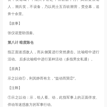
人，潮兵笑，不设备，乃以死士五百砍潮营，焚垒幕，追
奔十余里。
【故事】
张仪诓楚助强秦。
第八计 暗度陈仓
指正面迷惑敌人，而从侧翼进行突然袭击。比喻暗中进行
活动。 后多比喻暗中进行某种活动（多指男女私通）。
【原典】
示之以动①，利其静而有主，“益动而巽②”。
【注释】
①示之以动：示，给人看。动，此指军事上的正面佯攻、
佯动等迷惑敌方的军事行动。