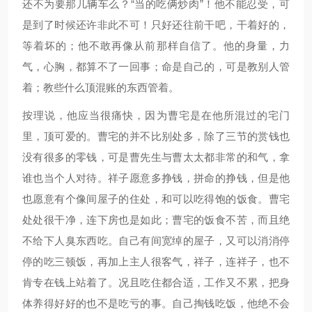
还不为要那几辆车么？“当的吃俩炒肉”！他不能忍受，可
是到了时候还许非此不可！只好还往前干吧，干着好的，
等着坏的；他不敢再像从前那样自信了。他的身量，力
气，心胸，都算不了一回事；命是自己的，可是教别人管
着；教些什么顶混账的东西管着。
按理说，他应当很痛快，因为曹宅是在他所混过的宅门
里，顶可爱的。曹宅的并不比别处多，除了三节的赏钱也
没有很多的零钱，可是曹先生与曹太太都非常的和气，拿
谁也当个人对待。祥子愿意多挣钱，拼命的挣钱，但是他
也愿意有个像间屋子的住处，和可以吃得饱的饭食。曹宅
处处很干净，连下房也是如此；曹宅的饭食不苦，而且绝
不给下人臭东西吃。自己有间宽绰的屋子，又可以消消停
停的吃三顿饭，再加上主人很客气，祥子，连祥子，也不
肯专在钱上站着了。况且吃住都合适，工作又不累，把身
体养得好好的也不是吃亏的事。自己掏钱吃饭，他绝不会