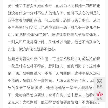
况且他又不想贪图她的金钱，他以为从此和她一刀两断也
就没有什么十分对不住人的地方了。他所不放心的倒是刘
四爷拿着他的那点钱。马上去要，恐怕老头子多心。从此
不再去见他们父女，也许虎姑娘一怒，对老头子说几句坏
话，而把那点钱“炸了酱”。还继续着托老头子给存钱吧，
一到人和厂就得碰上她，又怪难以为情。他想不出妥当的
办法，越没办法也就越不放心。
他颇想向曹先生要个主意，可是怎么说呢？对虎姑娘的那
一段是对谁也讲不得的。想到这儿，他真后悔了；这件事
是，他开始明白过来，不能一刀两断的。这种事是永远洗
不清的，像肉上的一块黑瘢。无缘无故的丢了车，无缘无
联系
故的又来了这层缠绕，他觉得他这一辈子大概就这么完
了，无论自己怎么要强，全算白饶。想来想去，他看出这
顶部
么点来：大概到后，他还得舍着脸要虎姑娘；不为要她，