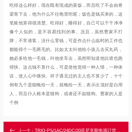
吃得这么样好，现在既有现成的菜饭，而且吃了不会由脊
梁骨下去，他为什么不往饱里吃呢；饭也是钱买来的，这
笔账他算得很清楚。吃得好，睡得好，自己可以干干净净
像个人似的，是不容易找到的事。况且，虽然曹家不打
牌，不常请客，没什么零钱，可是作点什么临时的工作也
都能得个一毛两毛的。比如太太叫他给小孩儿去买丸药，
她必多给他一毛钱，叫他坐车去，虽然明知道他比谁也跑
得快。这点钱不算什么，可是使他觉得一种人情，一种体
谅，使人心中痛快。祥子遇见过的主人也不算少了，十个
倒有九个是能晚给一天，就晚给一天，表示出顶好是白用
人，而且仆人根本是猫狗，或者还不如猫狗。曹家的人是
个例
TRIO-PS/1AC/24DC/20菲尼克斯电源订货号2866381原装正品
上一个：