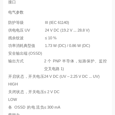
接口
电气参数
防护等级
III (IEC 61140)
供电电压 U
V
24 V DC (19.2 V ... 28.8 V)
残余纹波
≤ 10 %
功率消耗典型值
1.73 W (DC) / 0.86 W (DC)
安全输出端 (OSSD)
输出方式
2 个 PNP 半导体，短路保护、监控
交叉电路
1)
开启状态，开关电压
24 V DC (U
V
– 2.25 V DC ... U
V
)
HIGH
关闭状态，开关电压
≤ 2 V DC
LOW
各 OSSD 的电流负
≤ 300 mA
载能力